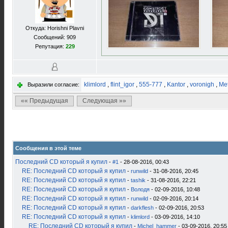
Откуда: Horishni Plavni
Сообщений: 909
Репутация:
229
klimlord
,
flint_igor
,
555-777
,
Kantor
,
voronigh
,
Met
Выразили согласие:
«« Предыдущая
Следующая »»
Сообщения в этой теме
Последний CD который я купил
-
#1
- 28-08-2016, 00:43
RE: Последний CD который я купил
-
runwild
- 31-08-2016, 20:45
RE: Последний CD который я купил
-
tashik
- 31-08-2016, 22:21
RE: Последний CD который я купил
-
Володя
- 02-09-2016, 10:48
RE: Последний CD который я купил
-
runwild
- 02-09-2016, 20:14
RE: Последний CD который я купил
-
darkflesh
- 02-09-2016, 20:53
RE: Последний CD который я купил
-
klimlord
- 03-09-2016, 14:10
RE: Последний CD который я купил
-
Michel_hammer
- 03-09-2016, 20:55