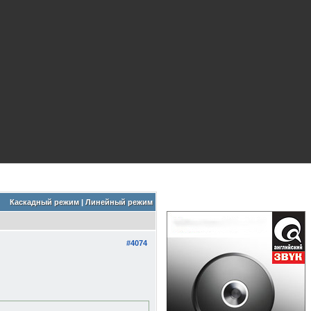
Каскадный режим
|
Линейный режим
#4074