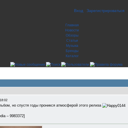
Вход
Зарегистрироваться
Главная
Новости
Обзоры
Статьи
Музыка
Бренды
Каталог
18:02
льбом, но спустя годы проникся атмосферой этого релиза
dia ‎– 9983372]