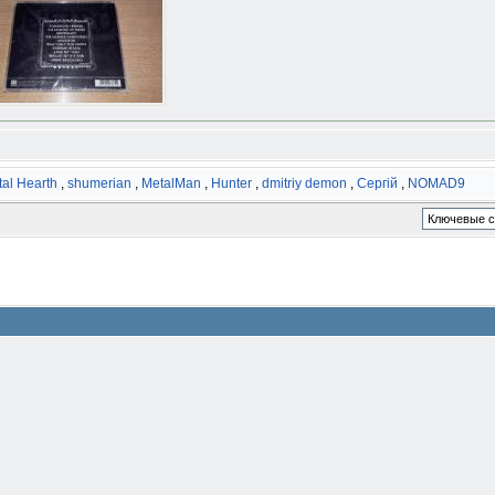
al Hearth
,
shumerian
,
MetalMan
,
Hunter
,
dmitriy demon
,
Сергій
,
NOMAD9