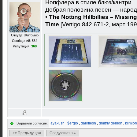
Нопфлера в стиле блюз/кантри.
Добрая половина песен — народ
•
The Notting Hillbillies ‎– Miss
Time
[Vertigo 842 671-2, март 199
Откуда: Житомир
Сообщений: 564
Репутация:
368
ayakush
,
$ergio
,
darkflesh
,
dmitriy demon
,
klimlor
Выразили согласие:
«« Предыдущая
Следующая »»