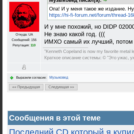
Музыковед писал(а):
Опа! И у меня такое же издание. Ну,
https://hi-fi-forum.net/forum/thread-1
И у мне похожий, но DIDP 02000
Не знаю какой год. (((
Откуда: UA
Сообщений: 156
ИМХО самый их лучший, потом Д
Репутация:
110
"Kenneth Copeland is now my favorite metal le
Краткое описание системы: © "Это ужас, уж
Музыковед
Выразили согласие:
«« Предыдущая
Следующая »»
Сообщения в этой теме
Последний CD который я купи