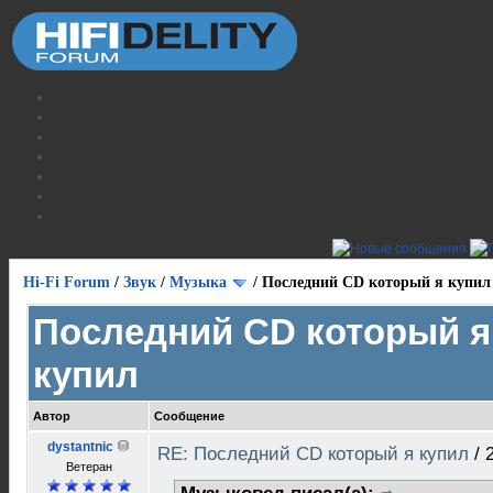
Hi-Fi Forum
/
Звук
/
Музыка
/
Последний CD который я купил
Последний CD который я
купил
Автор
Сообщение
dystantnic
RE: Последний CD который я купил
/
Ветеран