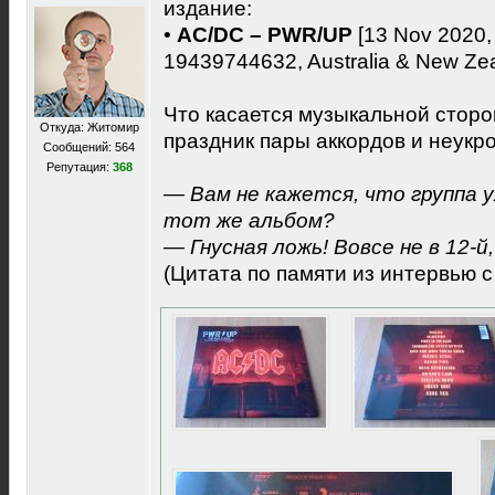
издание:
•
AC/DC ‎– PWR/UP
[13 Nov 2020, 
19439744632, Australia & New Ze
Что касается музыкальной сторо
Откуда: Житомир
праздник пары аккордов и неукро
Сообщений: 564
Репутация:
368
— Вам не кажется, что группа у
тот же альбом?
— Гнусная ложь! Вовсе не в 12-й, 
(Цитата по памяти из интервью 