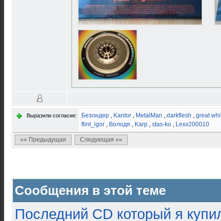
Безондер
,
Kantor
,
MetalMan
,
darkflesh
,
great whi
Выразили согласие:
flint_igor
,
Володя
,
Karp
,
stas-ko
,
Lexx200010
«« Предыдущая
Следующая »»
Сообщения в этой теме
Последний CD который я купи