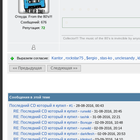
Откуда: From the 80's!!!
Сообщений: 676
Репутация:
72
Collector!!! The music of the 80's is invincible by anyo
Kantor
,
rockstar75
,
$ergio
,
stas-ko
,
unclesandy
,
k
Выразили согласие:
«« Предыдущая
Следующая »»
Сообщения в этой теме
Последний CD который я купил
-
#1
- 28-08-2016, 00:43
RE: Последний CD который я купил
-
runwild
- 31-08-2016, 20:45
RE: Последний CD который я купил
-
tashik
- 31-08-2016, 22:21
RE: Последний CD который я купил
-
Володя
- 02-09-2016, 10:48
RE: Последний CD который я купил
-
runwild
- 02-09-2016, 20:14
RE: Последний CD который я купил
-
darkflesh
- 02-09-2016, 20:53
RE: Последний CD который я купил
-
klimlord
- 03-09-2016, 14:10