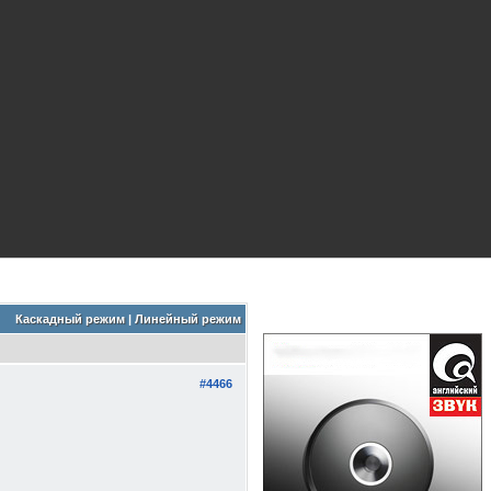
Каскадный режим
|
Линейный режим
#4466