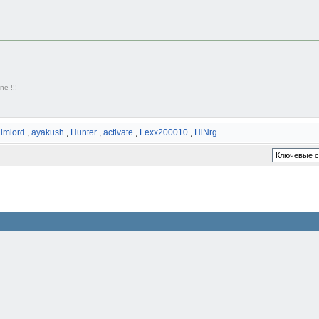
ne !!!
limlord
,
ayakush
,
Hunter
,
activate
,
Lexx200010
,
HiNrg