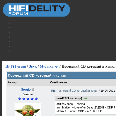
Hi-Fi Forum
/
Звук
/
Музыка
/
Последний CD который я купил
Последний CD который я купил
Автор
Сообщение
$ergio
RE: Последний CD который я купил
/
19-04-2021 
Ветеран
nord1971 писал(а):
отштампован Toshiba.
Iron Maiden – Live After Death.[/b]EMI – CDP 
Matrix / Runout : CDP 7 46186 2 1A1