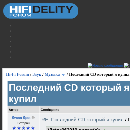
Hi-Fi Forum
/
Звук
/
Музыка
/
Последний CD который я купил
Последний CD который я
купил
Автор
Сообщение
Sweet Spot
RE: Последний CD который я купил
/
Ветеран