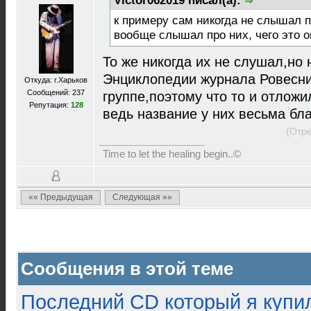
Victor062019 писал(а):
к примеру сам никогда не слышал пр
вообще слышал про них, чего это 
То же никогда их не слушал,но н
Энциклопедии журнала Ровесник
Откуда: г.Харьков
Сообщений: 237
группе,поэтому что то и отложи
Репутация:
128
ведь название у них весьма бл
(Отр
Time to let the healing begin..©
«« Предыдущая
Следующая »»
Сообщения в этой теме
Последний CD который я купи