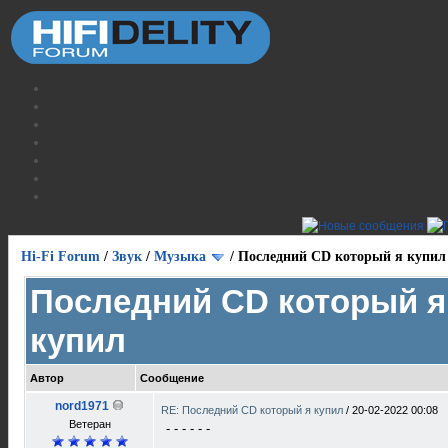
Hi-Fi Forum
/
Звук
/
Музыка
/
Последний CD который я купил
Последний CD который я
купил
Автор
Сообщение
nord1971
RE: Последний CD который я купил
/
20-02-2022 00:08
Ветеран
- - - - - -