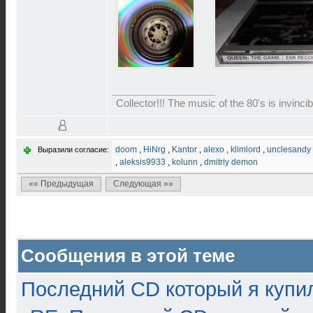
Collector!!! The music of the 80's is invinci
doom
,
HiNrg
,
Kantor
,
alexo
,
klimlord
,
unclesandy
Выразили согласие:
,
aleksis9933
,
kolunn
,
dmitriy demon
«« Предыдущая
Следующая »»
Сообщения в этой теме
Последний CD который я купи