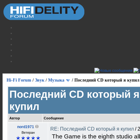
Hi-Fi Forum
/
Звук
/
Музыка
/
Последний CD который я купил
Последний CD который я
купил
Автор
Сообщение
nord1971
RE: Последний CD который я купил
/
2
Ветеран
The Game is the eighth studio al