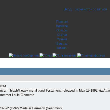
Вход
Зарегистрироваться
Главная
Новости
Обзоры
Статьи
Музыка
Бренды
Каталог
19:51
merican Thrash/Heavy metal band Testament, released in May 15 1992 via Atla
 drummer Louie Clemente.
82392-2 (1992) Made in Germany (Near mint)