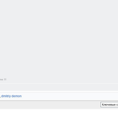
ne !!!
,
dmitriy demon