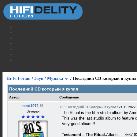
Hi-Fi Forum
/
Звук
/
Музыка
/
Последний CD который я купил
Последний CD который я купил
Автор
Сообщение
nord1971
RE: Последний CD который я купил
/
21-11-2022 
Ветеран
The Ritual is the fifth studio album by A
This was the last studio album to feature
Very good album!!!
Testament – The Ritual.
Atlantic – 7567-