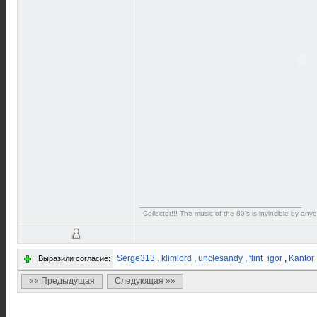
Collector!!! The music of the 80's is invincible by anyo
Serge313
,
klimlord
,
unclesandy
,
flint_igor
,
Kantor
Выразили согласие:
«« Предыдущая
Следующая »»