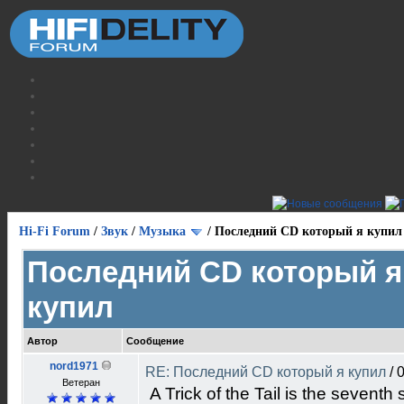
Hi-Fi Forum
/
Звук
/
Музыка
/
Последний CD который я купил
Последний CD который я
купил
Автор
Сообщение
nord1971
RE: Последний CD который я купил
/
0
Ветеран
A Trick of the Tail is the sevent