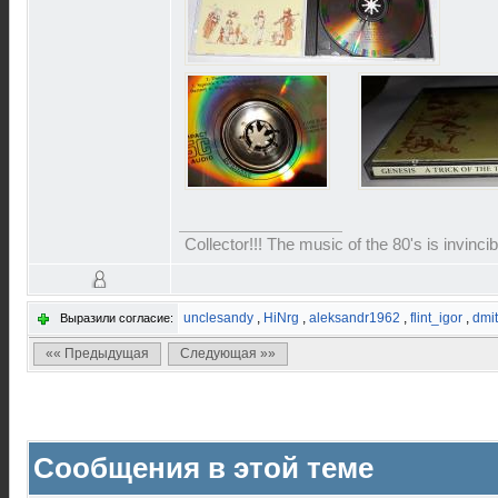
Collector!!! The music of the 80's is invinci
unclesandy
,
HiNrg
,
aleksandr1962
,
flint_igor
,
dmi
Выразили согласие:
«« Предыдущая
Следующая »»
Сообщения в этой теме