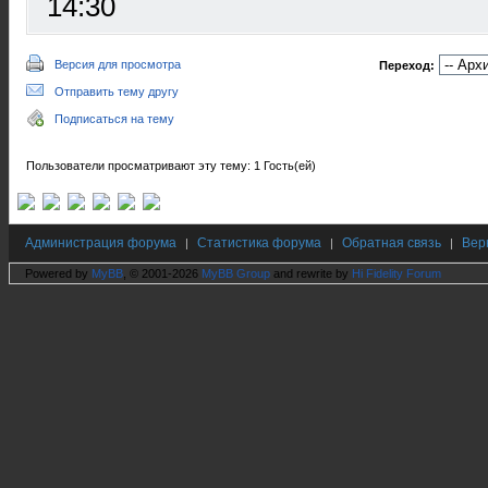
14:30
Версия для просмотра
Переход:
Отправить тему другу
Подписаться на тему
Пользователи просматривают эту тему: 1 Гость(ей)
Администрация форума
Статистика форума
Обратная связь
Вер
|
|
|
Powered by
MyBB
, © 2001-2026
MyBB Group
and rewrite by
Hi Fidelity Forum