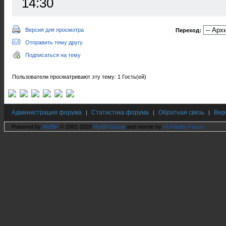
14:30
Версия для просмотра
Переход:
Отправить тему другу
Подписаться на тему
Пользователи просматривают эту тему: 1 Гость(ей)
Администрация форума
Статистика форума
Обратная связь
Вер
|
|
|
Powered by
MyBB
, © 2001-2026
MyBB Group
and rewrite by
Hi Fidelity Forum