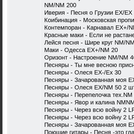
NM/NM 200
Иверия - Песня о Грузии EX/EX
Коибинация - Московская проп
Контемпоран - Карнавал EX+/N
Красные маки - Если не растан
Лейся песня - Шире круг NM/NM
Маки - Одесса EX+/NM 20
Оризонт - Настроение NM/NM 4
Песняры - Ты мне весною присн
Песняры - Олеся EX-/Ex 30
Песняры - Зачарованная моя E
Песняры - Олеся EX/NM 50 2 ш
Песняры - Перепелочка тех.NM
Песняры - Явор и калина NMNM
Песняры - Через всю войну 2 L
Песняры - Через всю войну 2 
Песняры - Зачарованная моя E
Поющие гитары - Песня -это гл