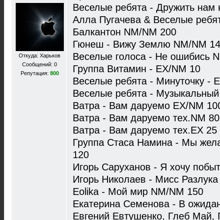
Веселые ребята - Дружить нам
Алла Пугачева & Веселые ребя
Балкантон NM/NM 200
Гюнеш - Вижу Землю NM/NM 1
Веселые голоса - Не ошибись 
Откуда: Харьков
Сообщений: 0
Группа Витамин - EX/NM 10
Репутация:
800
Веселые ребята - Минуточку - 
Веселые ребята - Музыкальный
Ватра - Вам даруемо EX/NM 10
Ватра - Вам даруемо тех.NM 80
Ватра - Вам даруемо тех.EX 25
Группа Стаса Намина - Мы жел
120
Игорь Саруханов - Я хочу побы
Игорь Николаев - Мисс Разлук
Eolika - Мой мир NM/NM 150
Екатерина Семенова - В ожида
Евгений Евтушенко, Глеб Май, Г