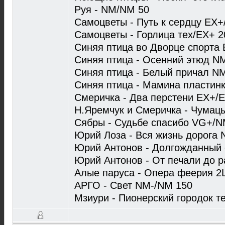
Руя - NM/NM 50
Самоцветы - Путь к сердцу EX
Самоцветы - Горлица тех/EX+ 2
Синяя птица во Дворце спорта
Синяя птица - Осенний этюд N
Синяя птица - Белый причал N
Синяя птица - Мамина пластин
Cмеричка - Два перстени EX+/
Н.Яремчук и Смеричка - Чумац
Сябры - Судьбе спасибо VG+/N
Юрий Лоза - Вся жизнь дорога
Юрий Антонов - Долгожданный
Юрий Антонов - От печали до 
Алые паруса - Опера феерия 
АРГО - Свет NM-/NM 150
Мзиури - Пионерский городок те