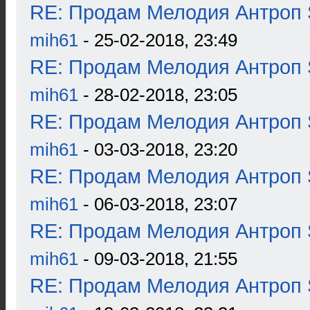
RE: Продам Мелодия Антроп 
mih61
- 25-02-2018, 23:49
RE: Продам Мелодия Антроп 
mih61
- 28-02-2018, 23:05
RE: Продам Мелодия Антроп 
mih61
- 03-03-2018, 23:20
RE: Продам Мелодия Антроп 
mih61
- 06-03-2018, 23:07
RE: Продам Мелодия Антроп 
mih61
- 09-03-2018, 21:55
RE: Продам Мелодия Антроп 