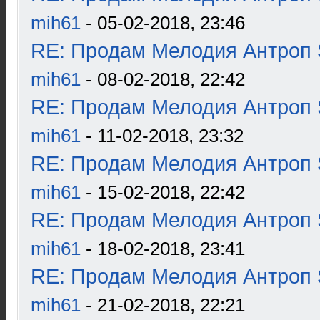
mih61
- 05-02-2018, 23:46
RE: Продам Мелодия Антроп 
mih61
- 08-02-2018, 22:42
RE: Продам Мелодия Антроп 
mih61
- 11-02-2018, 23:32
RE: Продам Мелодия Антроп 
mih61
- 15-02-2018, 22:42
RE: Продам Мелодия Антроп 
mih61
- 18-02-2018, 23:41
RE: Продам Мелодия Антроп 
mih61
- 21-02-2018, 22:21