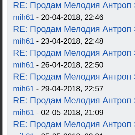
RE: Продам Мелодия Антроп 
mih61
- 20-04-2018, 22:46
RE: Продам Мелодия Антроп 
mih61
- 23-04-2018, 22:48
RE: Продам Мелодия Антроп 
mih61
- 26-04-2018, 22:50
RE: Продам Мелодия Антроп 
mih61
- 29-04-2018, 22:57
RE: Продам Мелодия Антроп 
mih61
- 02-05-2018, 21:09
RE: Продам Мелодия Антроп 