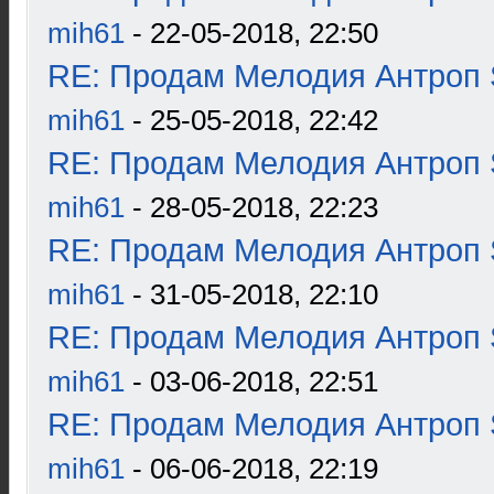
mih61
- 22-05-2018, 22:50
RE: Продам Мелодия Антроп 
mih61
- 25-05-2018, 22:42
RE: Продам Мелодия Антроп 
mih61
- 28-05-2018, 22:23
RE: Продам Мелодия Антроп 
mih61
- 31-05-2018, 22:10
RE: Продам Мелодия Антроп 
mih61
- 03-06-2018, 22:51
RE: Продам Мелодия Антроп 
mih61
- 06-06-2018, 22:19