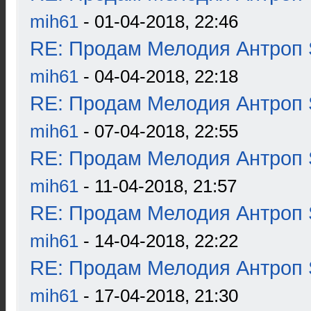
mih61
- 01-04-2018, 22:46
RE: Продам Мелодия Антроп 
mih61
- 04-04-2018, 22:18
RE: Продам Мелодия Антроп 
mih61
- 07-04-2018, 22:55
RE: Продам Мелодия Антроп 
mih61
- 11-04-2018, 21:57
RE: Продам Мелодия Антроп 
mih61
- 14-04-2018, 22:22
RE: Продам Мелодия Антроп 
mih61
- 17-04-2018, 21:30