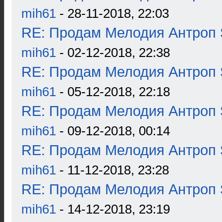
mih61
- 28-11-2018, 22:03
RE: Продам Мелодия Антроп 
mih61
- 02-12-2018, 22:38
RE: Продам Мелодия Антроп 
mih61
- 05-12-2018, 22:18
RE: Продам Мелодия Антроп 
mih61
- 09-12-2018, 00:14
RE: Продам Мелодия Антроп 
mih61
- 11-12-2018, 23:28
RE: Продам Мелодия Антроп 
mih61
- 14-12-2018, 23:19