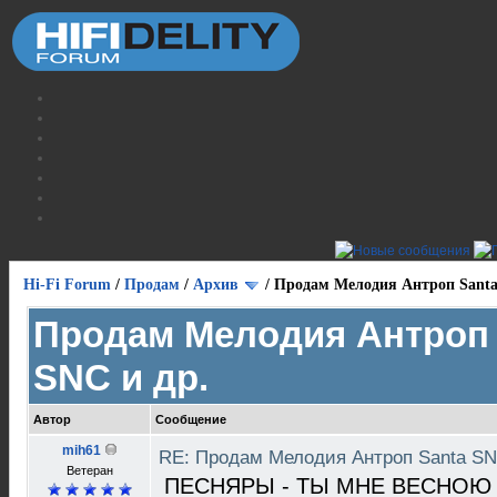
Hi-Fi Forum
/
Продам
/
Архив
/
Продам Мелодия Антроп Santa
Продам Мелодия Антроп 
SNC и др.
Автор
Сообщение
mih61
RE: Продам Мелодия Антроп Santa SN
Ветеран
ПЕСНЯРЫ - ТЫ МНЕ ВЕСНОЮ 