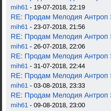
mih61
- 19-07-2018, 22:19
RE: Продам Мелодия Антроп 
mih61
- 23-07-2018, 21:56
RE: Продам Мелодия Антроп 
mih61
- 26-07-2018, 22:06
RE: Продам Мелодия Антроп 
mih61
- 31-07-2018, 22:44
RE: Продам Мелодия Антроп 
mih61
- 03-08-2018, 23:33
RE: Продам Мелодия Антроп 
mih61
- 09-08-2018, 23:00