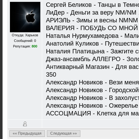
Сергей Беликов - Танцы в Тем
ЛиДер - Деньги за веру NM/NM 
АРИЭЛЬ - Зимы и весны NMNM
ВАЛЕРИЯ - ПОБУДЬ СО МНОЙ
Наталья Нурмухамедова - Мал
Откуда: Харьков
Сообщений: 0
Анатолий Куликов - Путешеств
Репутация:
800
Наталия Платицына - Зажгите 
Джаз-ансамбль АЛЛЕГРО - Зол
Антикварный Магазин - Для ва
350
Александр Новиков - Вези мен
Александр Новиков - Городско
Александр Новиков - В захолу
Александр Новиков - Ожерель
АССОЦМАЦИЯ - Клетка для мал
«« Предыдущая
Следующая »»