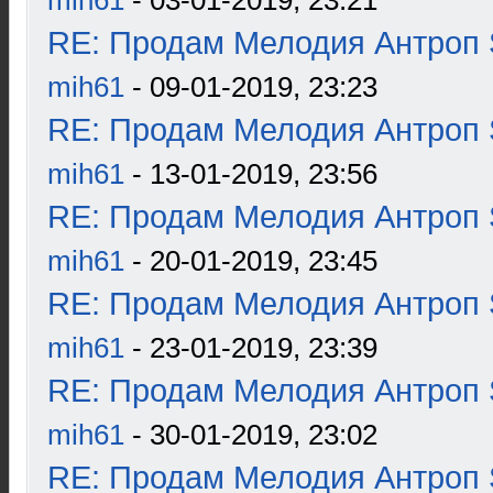
mih61
- 03-01-2019, 23:21
RE: Продам Мелодия Антроп 
mih61
- 09-01-2019, 23:23
RE: Продам Мелодия Антроп 
mih61
- 13-01-2019, 23:56
RE: Продам Мелодия Антроп 
mih61
- 20-01-2019, 23:45
RE: Продам Мелодия Антроп 
mih61
- 23-01-2019, 23:39
RE: Продам Мелодия Антроп 
mih61
- 30-01-2019, 23:02
RE: Продам Мелодия Антроп 