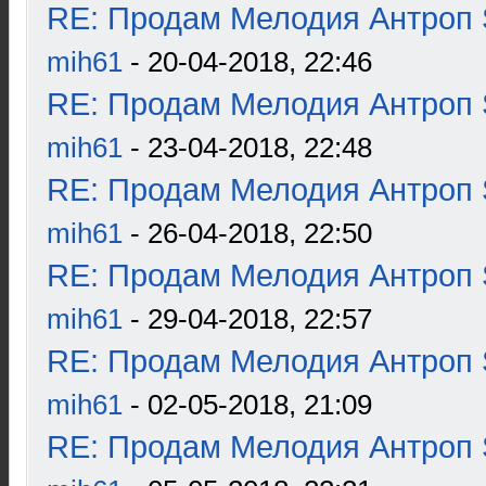
RE: Продам Мелодия Антроп 
mih61
- 20-04-2018, 22:46
RE: Продам Мелодия Антроп 
mih61
- 23-04-2018, 22:48
RE: Продам Мелодия Антроп 
mih61
- 26-04-2018, 22:50
RE: Продам Мелодия Антроп 
mih61
- 29-04-2018, 22:57
RE: Продам Мелодия Антроп 
mih61
- 02-05-2018, 21:09
RE: Продам Мелодия Антроп 