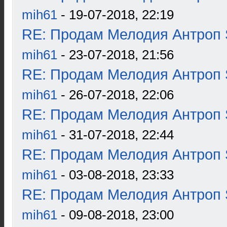
mih61
- 19-07-2018, 22:19
RE: Продам Мелодия Антроп 
mih61
- 23-07-2018, 21:56
RE: Продам Мелодия Антроп 
mih61
- 26-07-2018, 22:06
RE: Продам Мелодия Антроп 
mih61
- 31-07-2018, 22:44
RE: Продам Мелодия Антроп 
mih61
- 03-08-2018, 23:33
RE: Продам Мелодия Антроп 
mih61
- 09-08-2018, 23:00