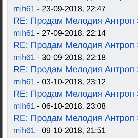
mih61
- 23-09-2018, 22:47
RE: Продам Мелодия Антроп 
mih61
- 27-09-2018, 22:14
RE: Продам Мелодия Антроп 
mih61
- 30-09-2018, 22:18
RE: Продам Мелодия Антроп 
mih61
- 03-10-2018, 23:12
RE: Продам Мелодия Антроп 
mih61
- 06-10-2018, 23:08
RE: Продам Мелодия Антроп 
mih61
- 09-10-2018, 21:51