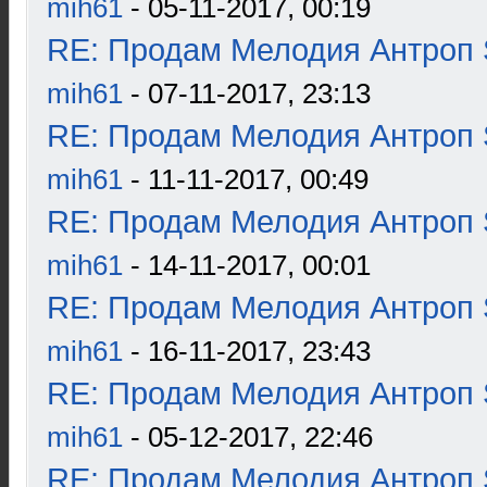
mih61
- 05-11-2017, 00:19
RE: Продам Мелодия Антроп 
mih61
- 07-11-2017, 23:13
RE: Продам Мелодия Антроп 
mih61
- 11-11-2017, 00:49
RE: Продам Мелодия Антроп 
mih61
- 14-11-2017, 00:01
RE: Продам Мелодия Антроп 
mih61
- 16-11-2017, 23:43
RE: Продам Мелодия Антроп 
mih61
- 05-12-2017, 22:46
RE: Продам Мелодия Антроп 