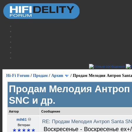
Hi-Fi Forum
/
Продам
/
Архив
/
Продам Мелодия Антроп Santa
Продам Мелодия Антроп 
SNC и др.
Автор
Сообщение
mih61
RE: Продам Мелодия Антроп Santa SN
Ветеран
Bоскресенье - Воскресенье ex+