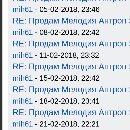
mih61
- 05-02-2018, 23:46
RE: Продам Мелодия Антроп 
mih61
- 08-02-2018, 22:42
RE: Продам Мелодия Антроп 
mih61
- 11-02-2018, 23:32
RE: Продам Мелодия Антроп 
mih61
- 15-02-2018, 22:42
RE: Продам Мелодия Антроп 
mih61
- 18-02-2018, 23:41
RE: Продам Мелодия Антроп 
mih61
- 21-02-2018, 22:21