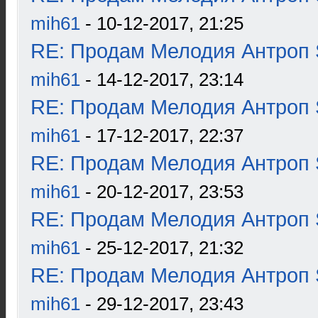
mih61
- 10-12-2017, 21:25
RE: Продам Мелодия Антроп 
mih61
- 14-12-2017, 23:14
RE: Продам Мелодия Антроп 
mih61
- 17-12-2017, 22:37
RE: Продам Мелодия Антроп 
mih61
- 20-12-2017, 23:53
RE: Продам Мелодия Антроп 
mih61
- 25-12-2017, 21:32
RE: Продам Мелодия Антроп 
mih61
- 29-12-2017, 23:43