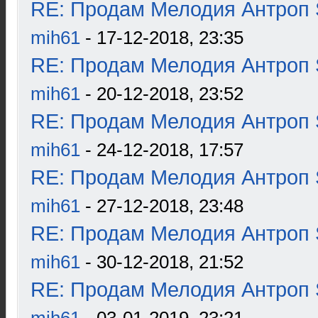
RE: Продам Мелодия Антроп 
mih61
- 17-12-2018, 23:35
RE: Продам Мелодия Антроп 
mih61
- 20-12-2018, 23:52
RE: Продам Мелодия Антроп 
mih61
- 24-12-2018, 17:57
RE: Продам Мелодия Антроп 
mih61
- 27-12-2018, 23:48
RE: Продам Мелодия Антроп 
mih61
- 30-12-2018, 21:52
RE: Продам Мелодия Антроп 