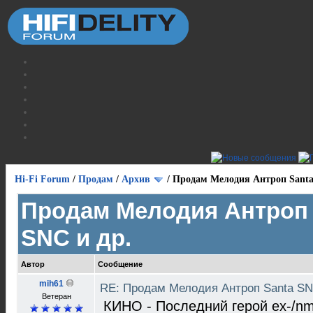
Hi-Fi Forum
/
Продам
/
Архив
/
Продам Мелодия Антроп Santa
Продам Мелодия Антроп 
SNC и др.
Автор
Сообщение
mih61
RE: Продам Мелодия Антроп Santa SN
Ветеран
КИНО - Последний герой ex-/n