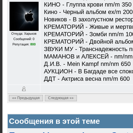
КИНО - Глуппа крови nm/m 350
Кино - Черный альбом ex/m 200
Новиков - В захолустном ресто
КРЕМАТОРИЙ - Живые и мертв
КРЕМАТОРИЙ - Зомби nm/m 10
Откуда: Харьков
Сообщений: 0
КРЕМАТОРИЙ - Двойной альбо
Репутация:
800
ЗВУКИ МУ - Транснадежность 
МАМАНОВ и АЛЕКСЕЙ - nm/nm
Д.И.В. - Mein Kampf nm/nm 650
АУКЦИОН - В Багдаде все спок
ДДТ - Актриса весна nm/m 600
«« Предыдущая
Следующая »»
Сообщения в этой теме