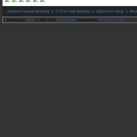
Администрация форума
Статистика форума
Обратная связь
Вер
|
|
|
Powered by
MyBB
, © 2001-2026
MyBB Group
and rewrite by
Hi Fidelity Forum