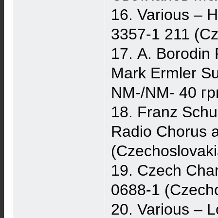
16. Various ‎–
3357-1 211 (C
17. A. Borodin
Mark Ermler ‎S
NM-/NM- 40 гр
18. Franz Schu
Radio Chorus 
(Czechoslovak
19. Czech Cham
0688-1 (Czech
20. Various ‎–