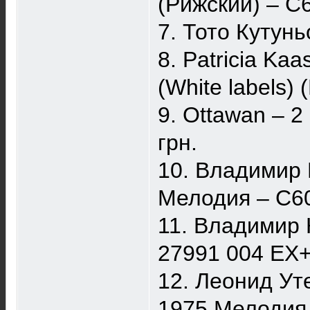
(Рижский) ‎– C
7. Тото Кутунь
8. Patricia Ka
(White labels)
9. Ottawan ‎– 
грн.
10. Владимир 
Мелодия ‎– С6
11. Владимир 
27991 004 EX+
12. Леонид Ут
1975 Мелодия 