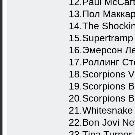
12.Paul McCart
13.Пол Макка
14.The Shocki
15.Supertramp 
16.Эмерсон Ле
17.Роллинг Ст
18.Scorpions V
19.Scorpions B
20.Scorpions B
21.Whitesnake
22.Bon Jovi N
23.Tina Turner