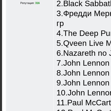
2.Black Sabbat
Репутация:
316
3.Фредди Мерк
гр
4.The Deep Pur
5.Qveen Live M
6.Nazareth no
7.John Lennon
8.John Lennon 
9.John Lennon 
10.John Lenno
11.Paul McCar