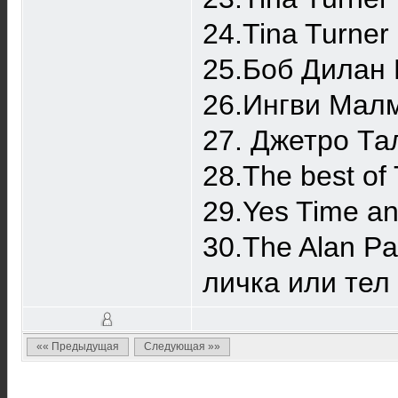
24.Tina Turner
25.Боб Дилан 
26.Ингви Малм
27. Джетро Та
28.The best of
29.Yes Time a
30.The Alan P
личка или тел
«« Предыдущая
Следующая »»