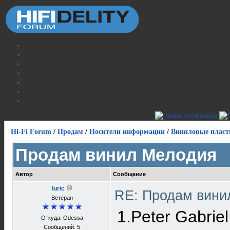
Hi-Fi Forum
/
Продам
/
Носители информации
/
Виниловые пласт
Продам винил Мелодия
Автор
Сообщение
Iuric
RE: Продам вин
Ветеран
1.Peter Gabrie
Откуда: Odessa
Сообщений: 5