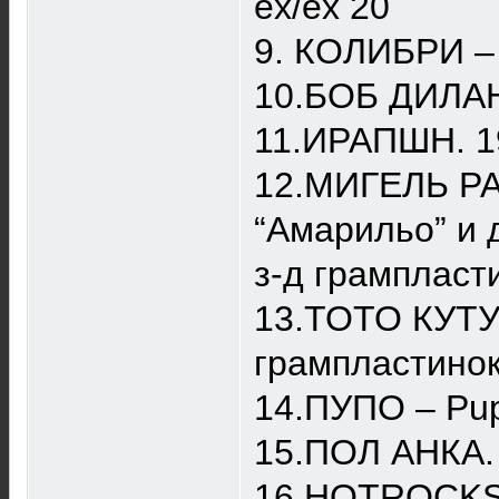
ex/ex 20
9. КОЛИБРИ – 
10.БОБ ДИЛАН 
11.ИРАПШН. 19
12.МИГЕЛЬ РА
“Амарильо” и 
з-д грампласти
13.ТОТО КУТУН
грампластинок 
14.ПУПО – Pup
15.ПОЛ АНКА. 
16.HOTROCKS. 