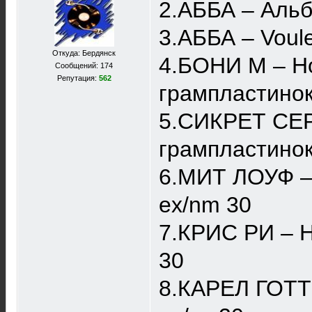
2.АББА – Альб
3.АББА – Voul
Откуда: Бердянск
4.БОНИ М – Но
Сообщений: 174
Репутация:
562
грампластинок
5.СИКРЕТ СЕРВ
грампластинок
6.МИТ ЛОУФ – 
ex/nm 30
7.КРИС РИ – Н
30
8.КAРЕЛ ГОТТ 