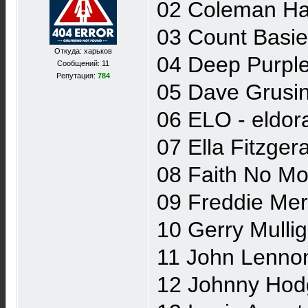
02 Coleman Haw
03 Count Basie
Откуда: харьков
04 Deep Purple
Сообщений: 11
Репутация:
784
05 Dave Grusin
06 ELO - eldora
07 Ella Fitzger
08 Faith No Mor
09 Freddie Merc
10 Gerry Mulli
11 John Lennon 
12 Johnny Hodg