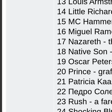
13 Louis Armst
14 Little Richa
15 MC Hammer-p
16 Miguel Ramo
17 Nazareth - th
18 Native Son 
19 Oscar Peter
20 Prince - graf
21 Patricia Kaa
22 Педро Соле
23 Rush - a fare
24 Shocking Blu