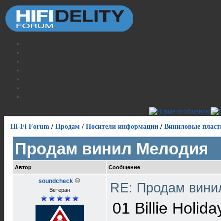
Hi-Fi Forum
/
Продам
/
Носители информации
/
Виниловые пласт
Продам винил Мелодия
Автор
Сообщение
soundcheck
RE: Продам вин
Ветеран
01 Billie Holid