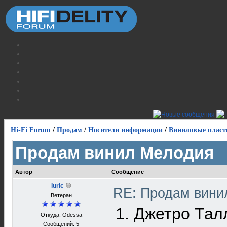
Hi-Fi Forum
/
Продам
/
Носители информации
/
Виниловые пласт
Продам винил Мелодия
Автор
Сообщение
Iuric
RE: Продам вин
Ветеран
1. Джетро Тал
Откуда: Odessa
Сообщений: 5