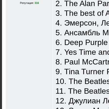
2. The Alan Pa
Репутация:
316
3. The best of
4. Эмерсон, Л
5. Ансамбль 
6. Deep Purpl
7. Yes Time an
8. Paul McCart
9. Tina Turner
10. The Beatle
11. The Beatle
12. Джулиан Л