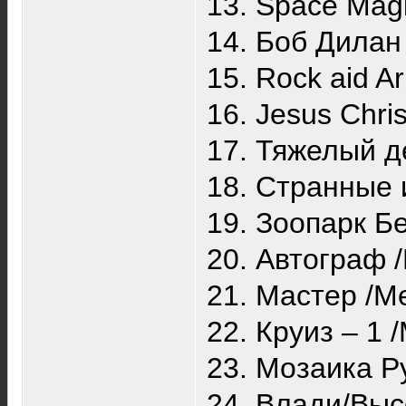
13. Space Mag
14. Боб Дилан
15. Rock aid 
16. Jesus Chri
17. Тяжелый д
18. Странные 
19. Зоопарк Б
20. Автограф 
21. Мастер /М
22. Круиз – 1
23. Мозаика Р
24. Влади/Выс