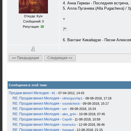
4. Анна Герман - Последняя встреча, 1
5. Алла Пугачева (Alla Pugacheva) / У
Откуда: Kyiv
+
Сообщений: 0
Репутация:
38
7'':
6. Вахтанг Кикабидзе - Песни Алексея
«« Предыдущая
Следующая »»
Сообщения в этой теме
Продам винил Мелодия
-
#1
- 07-04-2012, 14:43
RE: Продам винил Мелодия
-
viktorgurzhiy1
- 08-08-2018, 17:18
RE: Продам винил Мелодия
-
soundcheck
- 09-08-2018, 15:17
RE: Продам винил Мелодия
-
ser
- 09-08-2018, 15:24
RE: Продам винил Мелодия
-
alex_grim
- 10-08-2018, 07:45
RE: Продам винил Мелодия
-
Сергій
- 11-08-2018, 10:59
RE: Продам винил Мелодия
-
kserocks
- 12-08-2018, 06:46
RE: Продам винил Мелодия
-
homaud
- 12-08-2018, 21:15