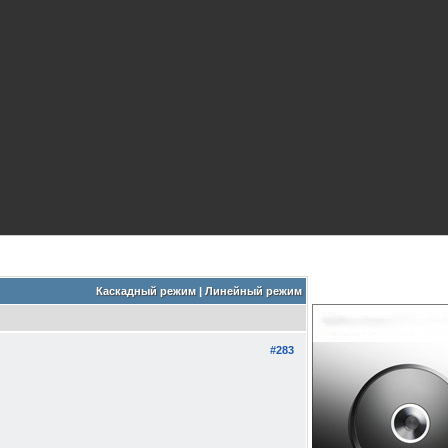
Каскадный режим
|
Линейный режим
#283