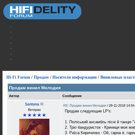
Hi-Fi Forum
/
Продам
/
Носители информации
/
Виниловые пласт
Продам винил Мелодия
Автор
Сообщение
Santana
RE: Продам винил Мелодия
/
28-11-2018 14:54
Ветеран
Продам следующие LP's:
1. Поліський ансамбль пісні й танцю "
2. Тріо бандуристок - Криниця моя жив
3. Раїса Кириченко - Ой, гарна я, гарн