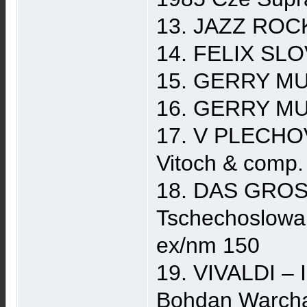
13. JAZZ ROCK
14. FELIX SLO
15. GERRY MUL
16. GERRY MUL
17. V PLECHOV
Vitoch & comp
18. DAS GROS
Tschechoslowa
ex/nm 150
19. VIVALDI – 
Bohdan Warcha