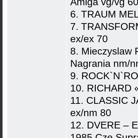
Amiga vg/vg 6
6. TRAUM MEL
7. TRANSFORM
ex/ex 70
8. Mieczyslaw
Nagrania nm/n
9. ROCK`N`ROL
10. RICHARD «
11. CLASSIC J
ex/nm 80
12. DVERE – Emi
1985 Cze Supr