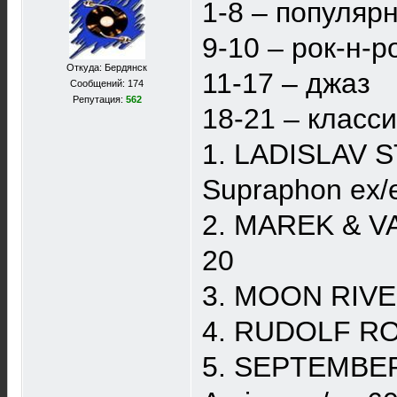
1-8 – популяр
9-10 – рок-н-р
Откуда: Бердянск
11-17 – джаз
Сообщений: 174
Репутация:
562
18-21 – класс
1. LADISLAV S
Supraphon ex/
2. MAREK & VA
20
3. MOON RIVE
4. RUDOLF ROK
5. SEPTEMBER