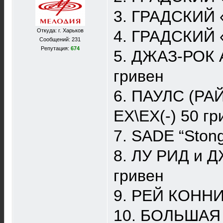
3. ГРАДСКИЙ «
Откуда: г. Харьков
4. ГРАДСКИЙ 
Сообщений: 231
Репутация:
674
5. ДЖАЗ-РОК
гривен
6. ПАУЛС (РА
ЕХ\ЕХ(-) 50 гр
7. SADE “Ston
8. ЛУ РИД и 
гривен
9. РЕЙ КОННИ
10. БОЛЬШАЯ 