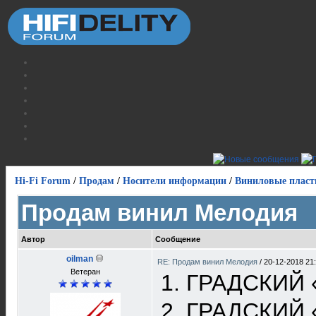
Hi-Fi Forum
/
Продам
/
Носители информации
/
Виниловые пласт
Продам винил Мелодия
Автор
Сообщение
oilman
RE: Продам винил Мелодия
/
20-12-2018 21
Ветеран
1. ГРАДСКИЙ 
2. ГРАДСКИЙ «