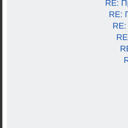
RE: П
RE: 
RE:
RE
R