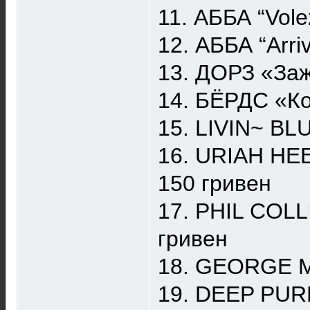
11. АББА “Vol
12. АББА “Arri
13. ДОРЗ «Заж
14. БЁРДС «Ко
15. LIVIN~ BL
16. URIAH HE
150 гривен
17. PHIL COLL
гривен
18. GEORGE M
19. DEEP PURP