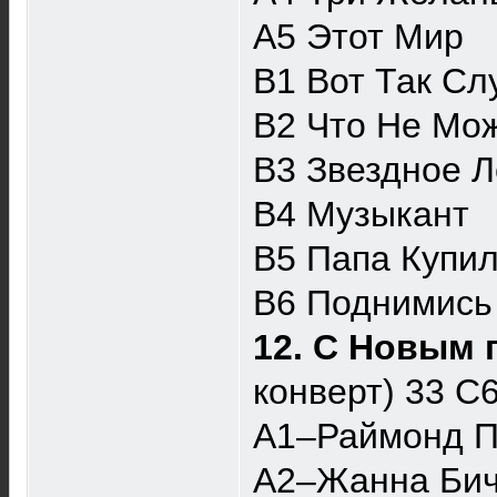
A5 Этот Мир
B1 Вот Так Сл
B2 Что Не Мо
B3 Звездное Л
B4 Музыкант
B5 Папа Купи
B6 Поднимись
12. С Новым 
конверт) 33 
A1–Раймонд П
A2–Жанна Бич