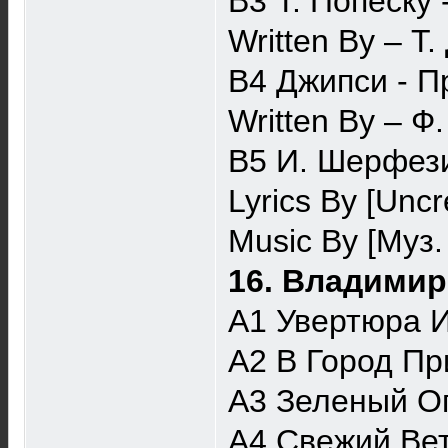
B3 Т. Попеску 
Written By – Т
B4 Джипси - П
Written By – 
B5 И. Шерфез
Lyrics By [Unc
Music By [Муз.
16. Владимир
A1 Увертюра И
A2 В Город Пр
A3 Зеленый О
A4 Свежий Ве