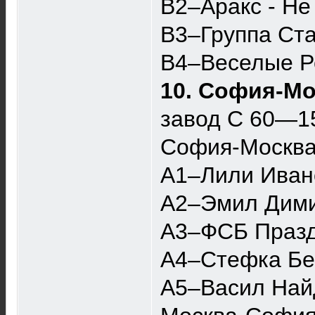
B2–Аракс - Не
B3–Группа Ст
B4–Веселые Ре
10. София-Мо
завод С 60—1
София-Москв
A1–Лили Ивано
A2–Эмил Дими
A3–ФСБ Празд
A4–Стефка Бер
A5–Васил Найд