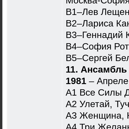
Москва-Софи
B1–Лев Лещенк
B2–Лариса Кан
B3–Геннадий 
B4–София Рота
B5–Сергей Бел
11. Ансамбль
1981
– Апреле
A1 Все Силы 
A2 Улетай, Ту
A3 Женщина, 
A4 Три Желан