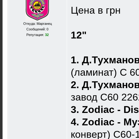
Цена в грн
Откуда: Марганец
Сообщений: 0
12"
Репутация:
32
1. Д.Тухмано
(ламинат) С 
2. Д.Тухмано
завод С60 22
3. Zodiac - Di
4. Zodiac - 
конверт) C60