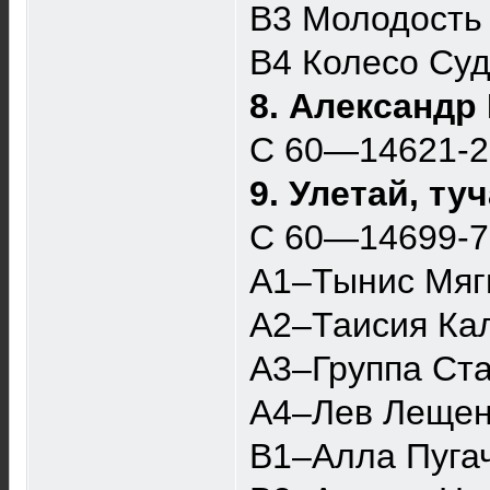
B3 Молодость 
B4 Колесо Суд
8. Александр
С 60—14621-
9. Улетай, ту
С 60—14699-
A1–Тынис Мяг
A2–Таисия Кал
A3–Группа Ста
A4–Лев Лещен
B1–Алла Пугач