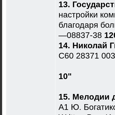
13. Государ
настройки ко
благодаря бол
—08837-38
12
14. Николай 
С60 28371 00
10"
15. Мелодии 
A1 Ю. Богатик