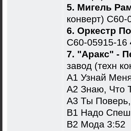
5. Мигель Ра
конверт) С60-
6. Оркестр П
С60-05915-16
7. "Аракс" -
завод (техн к
A1 Узнай Меня
A2 Знаю, Что 
A3 Ты Поверь,
B1 Надо Спеш
B2 Мода 3:52