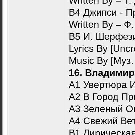
Written By – Т
B4 Джипси - П
Written By – 
B5 И. Шерфез
Lyrics By [Unc
Music By [Муз.
16. Владимир
A1 Увертюра И
A2 В Город Пр
A3 Зеленый О
A4 Свежий Ве
B1 Лирическая