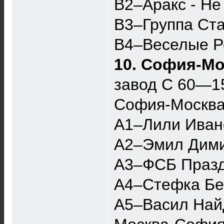
B2–Аракс - Не
B3–Группа Ст
B4–Веселые Ре
10. София-Мо
завод С 60—1
София-Москв
A1–Лили Ивано
A2–Эмил Дими
A3–ФСБ Празд
A4–Стефка Бер
A5–Васил Найд