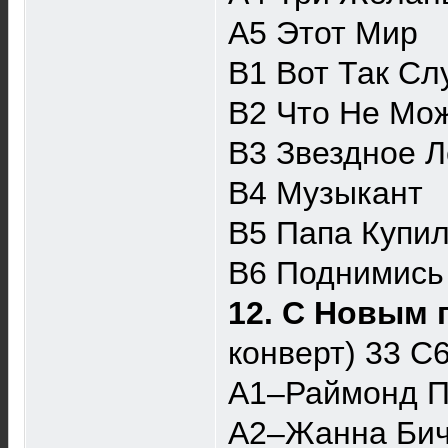
A5 Этот Мир
B1 Вот Так Сл
B2 Что Не Мо
B3 Звездное Л
B4 Музыкант
B5 Папа Купи
B6 Поднимись
12. С Новым 
конверт) 33 
A1–Раймонд П
A2–Жанна Бич