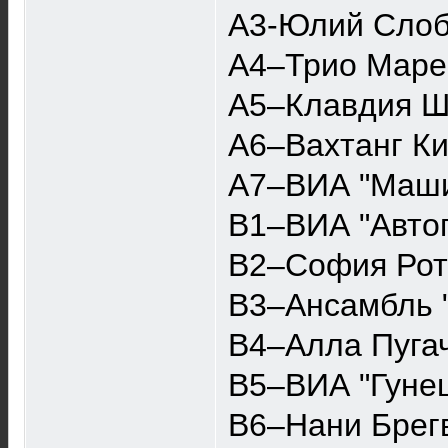
A3-Юлий Слоб
A4–Трио Маре
A5–Клавдия Ш
A6–Вахтанг Ки
A7–ВИА "Маши
B1–ВИА "Автог
B2–София Рот
B3–Ансамбль 
B4–Алла Пуга
B5–ВИА "Гунеш
B6–Нани Брегв