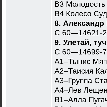
B3 Молодость 
B4 Колесо Суд
8. Александр
С 60—14621-
9. Улетай, ту
С 60—14699-
A1–Тынис Мяг
A2–Таисия Кал
A3–Группа Ста
A4–Лев Лещен
B1–Алла Пугач