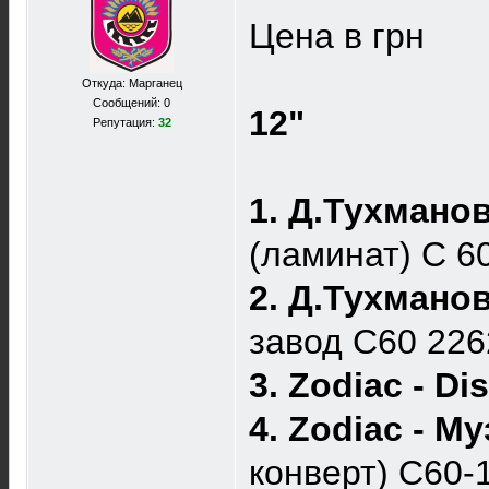
Цена в грн
Откуда: Марганец
Сообщений: 0
12"
Репутация:
32
1. Д.Тухмано
(ламинат) С 
2. Д.Тухмано
завод С60 22
3. Zodiac - Di
4. Zodiac - М
конверт) C60