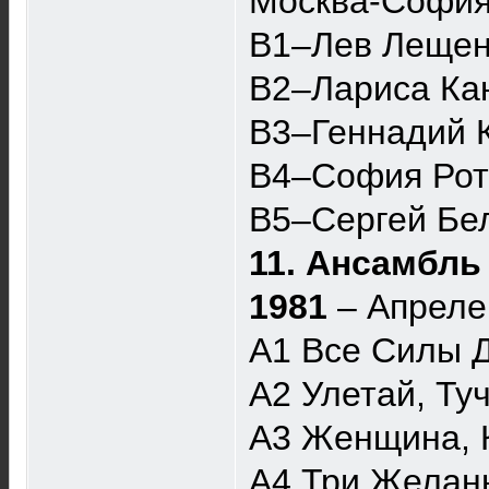
Москва-Софи
B1–Лев Лещенк
B2–Лариса Кан
B3–Геннадий 
B4–София Рота
B5–Сергей Бел
11. Ансамбль
1981
– Апреле
A1 Все Силы 
A2 Улетай, Ту
A3 Женщина, 
A4 Три Желан