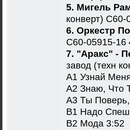
5. Мигель Ра
конверт) С60-
6. Оркестр П
С60-05915-16
7. "Аракс" -
завод (техн к
A1 Узнай Меня
A2 Знаю, Что 
A3 Ты Поверь,
B1 Надо Спеш
B2 Мода 3:52