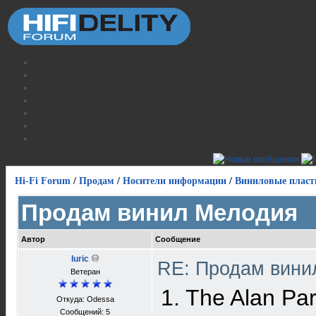
Hi-Fi Forum
/
Продам
/
Носители информации
/
Виниловые пласт
Продам винил Мелодия
Автор
Сообщение
Iuric
RE: Продам вин
Ветеран
1. The Alan Pa
Откуда: Odessa
Сообщений: 5