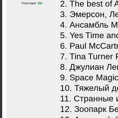
2. The best of
Репутация:
316
3. Эмерсон, Л
4. Ансамбль 
5. Yes Time an
6. Paul McCart
7. Tina Turner
8. Джулиан Ле
9. Space Magi
10. Тяжелый д
11. Странные 
12. Зоопарк Б