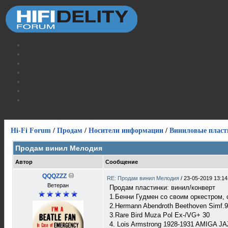
Hi-Fi Forum
/
Продам
/
Носители информации
/
Виниловые пласт
Продам винил Мелодия
Автор
Сообщение
QQQZZZ
RE: Продам винил Мелодия
/
23-05-2019 13:14
Ветеран
Продам пластинки: винил/конверт
1.Бенни Гудмен со своим оркестром, 
2.Hermann Abendroth Beethoven Simf.9 
3.Rare Bird Muza Pol Ex-/VG+ 30
4. Lois Armstrong 1928-1931 AMIGA J