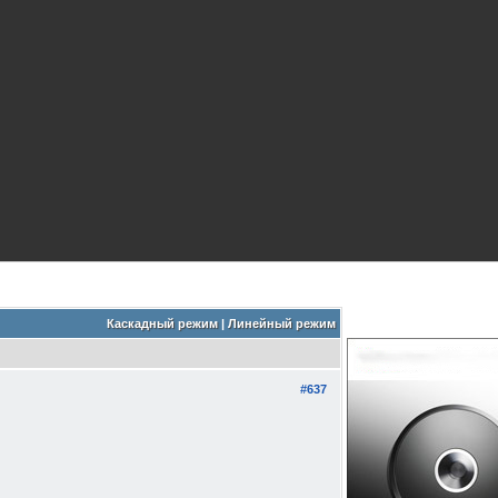
Каскадный режим
|
Линейный режим
#637