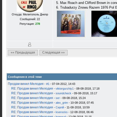
5. Max Roach and Clifford Brown in c
6. Trubadurzy Znowu Razem 1976 Pol 
Откуда: Мелитополь Днепр
Сообщений: 22
Репутация:
278
«« Предыдущая
Следующая »»
Сообщения в этой теме
Продам винил Мелодия
-
#1
- 07-04-2012, 14:43
RE: Продам винил Мелодия
-
viktorgurzhiy1
- 08-08-2018, 17:18
RE: Продам винил Мелодия
-
soundcheck
- 09-08-2018, 15:17
RE: Продам винил Мелодия
-
ser
- 09-08-2018, 15:24
RE: Продам винил Мелодия
-
alex_grim
- 10-08-2018, 07:45
RE: Продам винил Мелодия
-
Сергій
- 11-08-2018, 10:59
RE: Продам винил Мелодия
-
kserocks
- 12-08-2018, 06:46
RE: Продам винил Мелодия
-
homaud
- 12-08-2018, 21:15