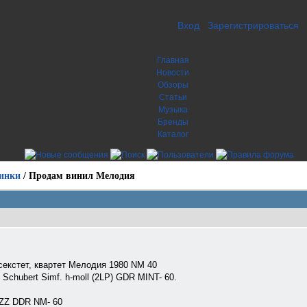
Вход
Зарегистрироваться
Главная
Новости
Обзоры
Статьи
Музыка
Бренды
Каталог
инки
/
Продам винил Мелодия
секстет, квартет Мелодия 1980 NM 40
Schubert Simf. h-moll (2LP) GDR MINT- 60.
AZZ DDR NM- 60