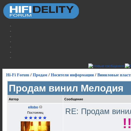
Hi-Fi Forum
/
Продам
/
Носители информации
/
Виниловые пласт
Продам винил Мелодия
Автор
Сообщение
ellobo
RE: Продам вин
Постоялец
!