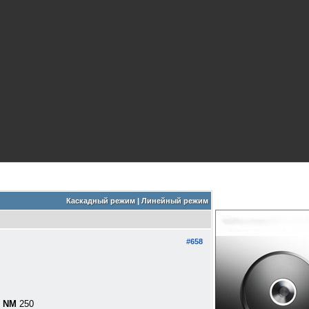
Каскадный режим
|
Линейный режим
#658
/ NM
250