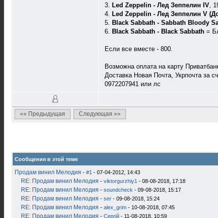
3.
Led Zeppelin - Лед Зеппелин IV
, 1
4.
Led Zeppelin - Лед Зеппелин V (
5.
Black Sabbath - Sabbath Bloody S
6.
Black Sabbath - Black Sabbath
= Бл
Если все вместе - 800.
Возможна оплата на карту Приватбан
Доставка Новая Почта, Укрпочта за с
0972207941 или лс
«« Предыдущая
Следующая »»
Сообщения в этой теме
Продам винил Мелодия
-
#1
- 07-04-2012, 14:43
RE: Продам винил Мелодия
-
viktorgurzhiy1
- 08-08-2018, 17:18
RE: Продам винил Мелодия
-
soundcheck
- 09-08-2018, 15:17
RE: Продам винил Мелодия
-
ser
- 09-08-2018, 15:24
RE: Продам винил Мелодия
-
alex_grim
- 10-08-2018, 07:45
RE: Продам винил Мелодия
-
Сергій
- 11-08-2018, 10:59