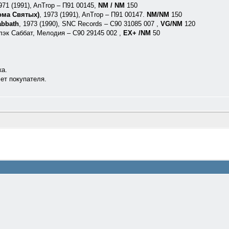
971 (1991), AnTrop ‎– П91 00145,
NM / NM
150
Дома Святых)
, 1973 (1991), AnTrop ‎– П91 00147.
NM/NM
150
abbath
, 1973 (1990), SNC Records ‎– C90 31085 007 ,
VG/NM
120
эк Саббат, Мелодия ‎– С90 29145 002 ,
EX+ /NM
50
ка.
чет покупателя.