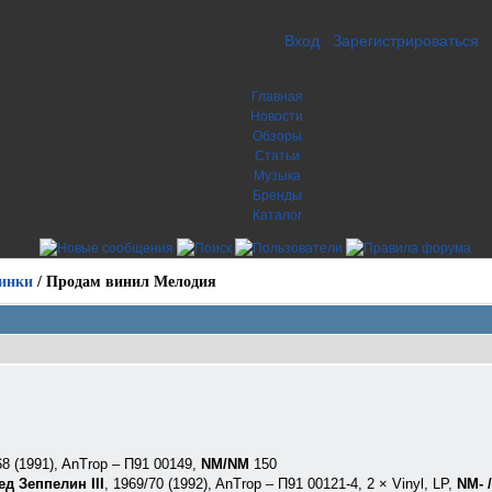
Вход
Зарегистрироваться
Главная
Новости
Обзоры
Статьи
Музыка
Бренды
Каталог
инки
/
Продам винил Мелодия
68 (1991), AnTrop ‎– П91 00149,
NM/NM
150
ед Зеппелин III
, 1969/70 (1992), AnTrop ‎– П91 00121-4, 2 × Vinyl, LP,
NM- 