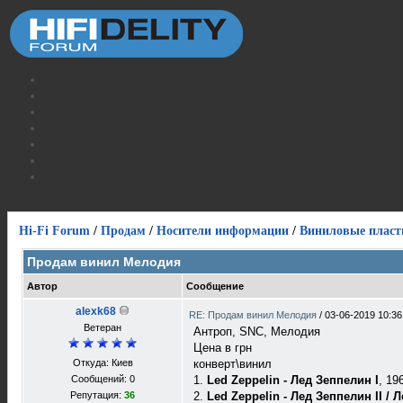
Hi-Fi Forum
/
Продам
/
Носители информации
/
Виниловые пласт
Продам винил Мелодия
Автор
Сообщение
alexk68
RE: Продам винил Мелодия
/
03-06-2019 10:36
Ветеран
Антроп, SNC, Мелодия
Цена в грн
Откуда: Киев
конверт\винил
Сообщений: 0
1.
Led Zeppelin - Лед Зеппелин I
, 19
Репутация:
36
2.
Led Zeppelin - Лед Зеппелин II / Л