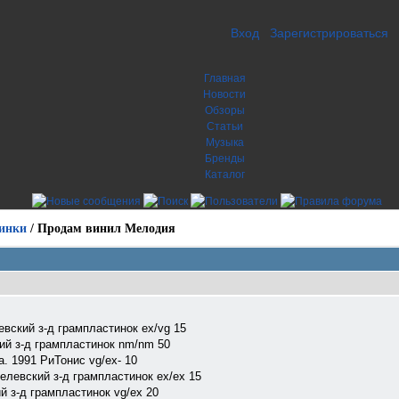
Вход
Зарегистрироваться
Главная
Новости
Обзоры
Статьи
Музыка
Бренды
Каталог
инки
/
Продам винил Мелодия
ский з-д грампластинок ex/vg 15
ий з-д грампластинок nm/nm 50
1991 РиТонис vg/ex- 10
евский з-д грампластинок ex/ex 15
 з-д грампластинок vg/ех 20