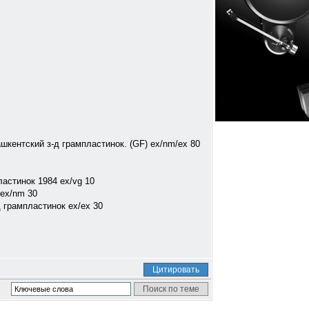
тский з-д грампластинок. (GF) ex/nm/ex 80
астинок 1984 ex/vg 10
 ex/nm 30
грампластинок ex/ex 30
Цитировать