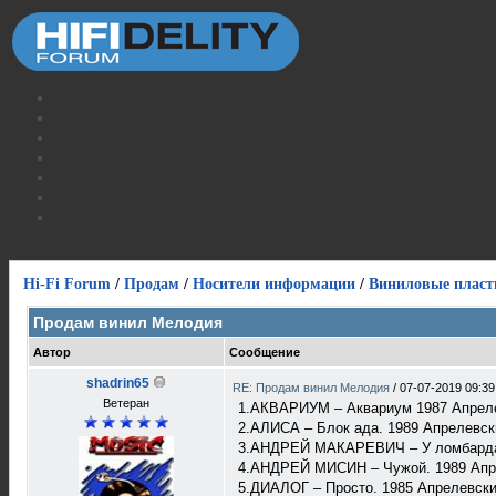
Hi-Fi Forum
/
Продам
/
Носители информации
/
Виниловые пласт
Продам винил Мелодия
Автор
Сообщение
shadrin65
RE: Продам винил Мелодия
/
07-07-2019 09:39
Ветеран
1.АКВАРИУМ – Аквариум 1987 Апрелев
2.АЛИСА – Блок ада. 1989 Апрелевск
3.АНДРЕЙ МАКАРЕВИЧ – У ломбарда. 
4.АНДРЕЙ МИСИН – Чужой. 1989 Апрел
5.ДИАЛОГ – Просто. 1985 Апрелевский