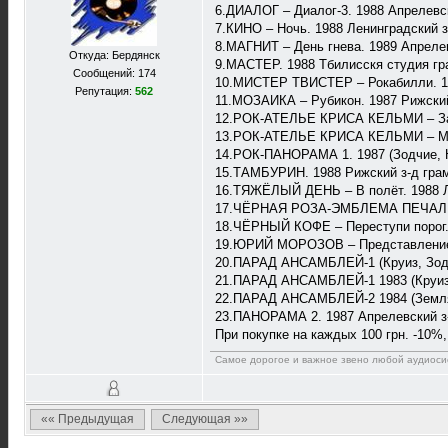
6.ДИАЛОГ – Диалог-3. 1988 Апрелевск
7.КИНО – Ночь. 1988 Ленинградский з
8.МАГНИТ – День гнева. 1989 Апреле
Откуда: Бердянск
9.МАСТЕР. 1988 Тбилисскя студия гр
Сообщений: 174
10.МИСТЕР ТВИСТЕР – Рокабилли. 199
Репутация:
562
11.МОЗАИКА – Рубикон. 1987 Рижский
12.РОК-АТЕЛЬЕ КРИСА КЕЛЬМИ – Замы
13.РОК-АТЕЛЬЕ КРИСА КЕЛЬМИ – Мы з
14.РОК-ПАНОРАМА 1. 1987 (Зодчие, На
15.ТАМБУРИН. 1988 Рижский з-д гра
16.ТЯЖЁЛЫЙ ДЕНЬ – В полёт. 1988 Ле
17.ЧЁРНАЯ РОЗА-ЭМБЛЕМА ПЕЧАЛИ. К
18.ЧЁРНЫЙ КОФЕ – Переступи порог. 
19.ЮРИЙ МОРОЗОВ – Представление 1
20.ПАРАД АНСАМБЛЕЙ-1 (Круиз, Зодиа
21.ПАРАД АНСАМБЛЕЙ-1 1983 (Круиз, 
22.ПАРАД АНСАМБЛЕЙ-2 1984 (Земляне
23.ПАНОРАМА 2. 1987 Апрелевский з-
При покупке на каждых 100 грн. -10%
Самое дорогое и важное звено любой аудиосис
«« Предыдущая
Следующая »»