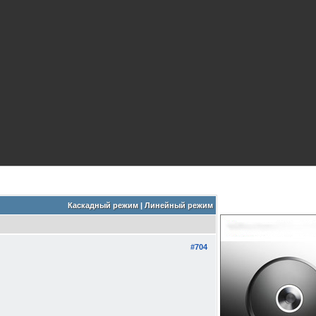
Каскадный режим
|
Линейный режим
#704