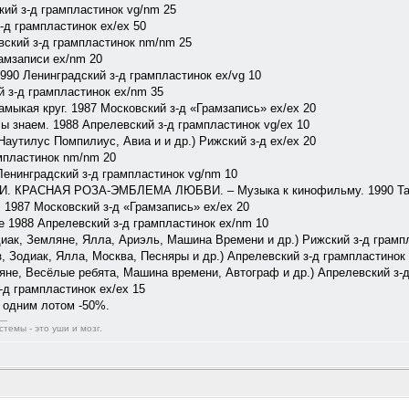
ий з-д грампластинок vg/nm 25
-д грампластинок ex/ex 50
вский з-д грампластинок nm/nm 25
амзаписи ex/nm 20
0 Ленинградский з-д грампластинок ex/vg 10
 з-д грампластинок ex/nm 35
кая круг. 1987 Московский з-д «Грамзапись» ex/ex 20
наем. 1988 Апрелевский з-д грампластинок vg/ex 10
утилус Помпилиус, Авиа и и др.) Рижский з-д ex/ex 20
мпластинок nm/nm 20
нинградский з-д грампластинок vg/nm 10
РАСНАЯ РОЗА-ЭМБЛЕМА ЛЮБВИ. – Музыка к кинофильму. 1990 Ташкен
1987 Московский з-д «Грамзапись» ex/ex 20
988 Апрелевский з-д грампластинок ex/nm 10
к, Земляне, Ялла, Ариэль, Машина Времени и др.) Рижский з-д грампл
Зодиак, Ялла, Москва, Песняры и др.) Апрелевский з-д грампластинок
, Весёлые ребята, Машина времени, Автограф и др.) Апрелевский з-д 
д грампластинок ex/ex 15
, одним лотом -50%.
темы - это уши и мозг.