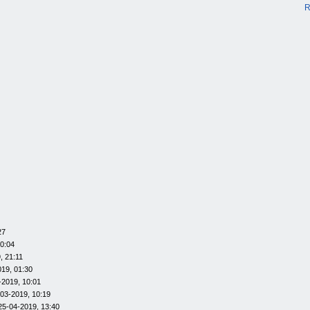
R
27
20:04
, 21:11
019, 01:30
-2019, 10:01
-03-2019, 10:19
25-04-2019, 13:40