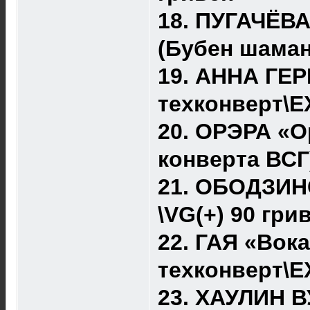
18. ПУГАЧЁВА
(Бубен шаман
19. АННА ГЕР
техконверт\ЕХ
20. ОРЭРА «О
конверта ВСГ
21. ОБОДЗИН
\VG(+) 90 гри
22. ГАЯ «Вок
техконверт\Е
23. ХАУЛИН В