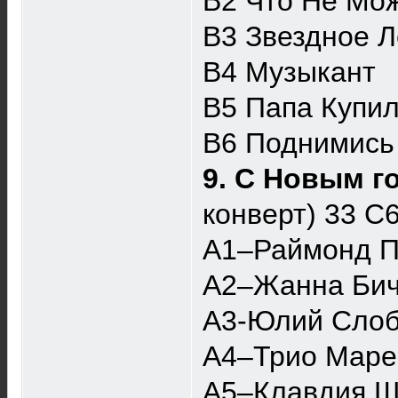
B2 Что Не Мо
B3 Звездное Л
B4 Музыкант
B5 Папа Купи
B6 Поднимись
9. С Новым г
конверт) 33 
A1–Раймонд П
A2–Жанна Бич
A3-Юлий Слоб
A4–Трио Маре
A5–Клавдия Ш