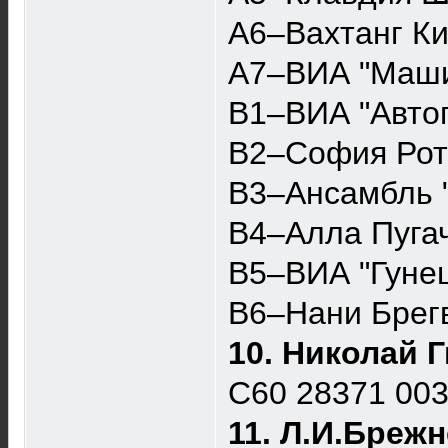
A6–Вахтанг Ки
A7–ВИА "Маши
B1–ВИА "Автог
B2–София Рот
B3–Ансамбль 
B4–Алла Пуга
B5–ВИА "Гунеш
B6–Нани Брегв
10. Николай 
С60 28371 00
11. Л.И.Брежн