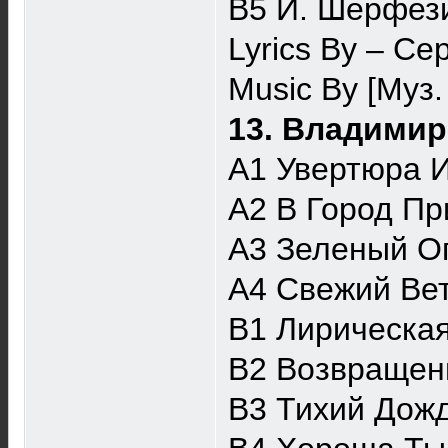
B5 И. Шерфез
Lyrics By – Се
Music By [Муз.
13. Владимир
A1 Увертюра И
A2 В Город Пр
A3 Зеленый О
A4 Свежий Ве
B1 Лирическая
B2 Возвращен
B3 Тихий Дож