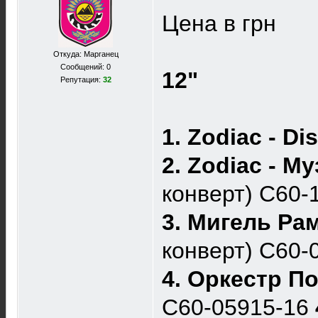
Цена в грн
Откуда: Марганец
Сообщений: 0
12"
Репутация:
32
1. Zodiac - Di
2. Zodiac - М
конверт) C60
3. Мигель Ра
конверт) С60-
4. Оркестр П
С60-05915-16