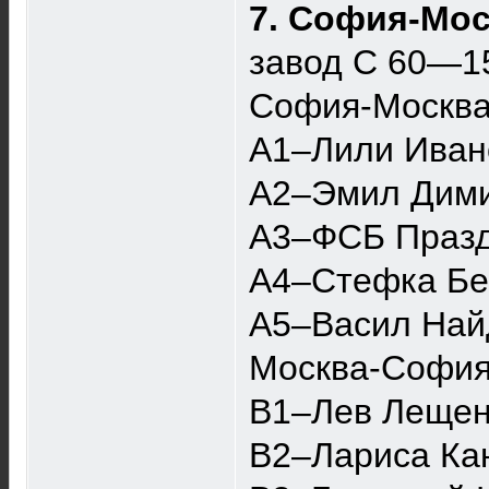
7. София-Мос
завод С 60—1
София-Москв
A1–Лили Ивано
A2–Эмил Дими
A3–ФСБ Празд
A4–Стефка Бер
A5–Васил Найд
Москва-Софи
B1–Лев Лещенк
B2–Лариса Кан