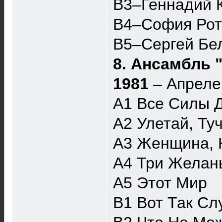
B3–Геннадий 
B4–София Рота
B5–Сергей Бел
8. Ансамбль 
1981
– Апреле
A1 Все Силы 
A2 Улетай, Ту
A3 Женщина, 
A4 Три Желан
A5 Этот Мир
B1 Вот Так Сл