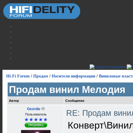
Hi-Fi Forum
/
Продам
/
Носители информации
/
Виниловые пласт
Продам винил Мелодия
Автор
Сообщение
Geordie
RE: Продам вин
Пользователь
Конверт\Вини