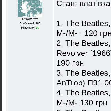
Стан: платівка 
Откуда: Kyiv
1. The Beatles,
Сообщений: 280
Репутация:
85
M-/M- ∙ 120 гр
2. The Beatles
Revolver [1966
190 грн
3. The Beatles,
AnTrop) ‎П91 0
4. The Beatles,
M-/M- 130 грн