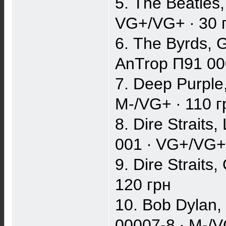
5. The Beatles
VG+/VG+ ∙ 30 
6. The Byrds, 
AnTrop П91 000
7. Deep Purple
M-/VG+ ∙ 110 г
8. Dire Straits
001 ∙ VG+/VG+ 
9. Dire Straits
120 грн
10. Bob Dylan,
00007-8 ∙ M-/V