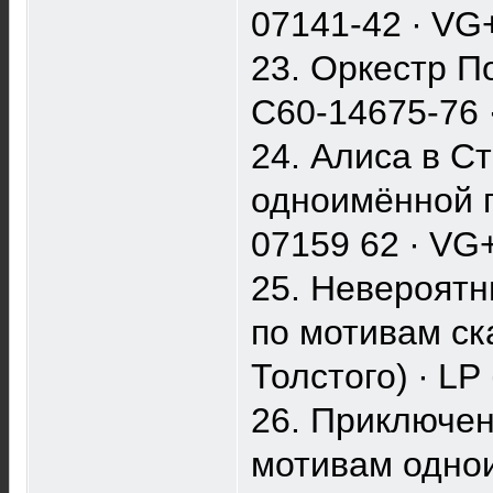
07141-42 ∙ VG+
23. Оркестр П
С60-14675-76 ∙
24. Алиса в С
одноимённой п
07159 62 ∙ VG+
25. Невероятн
по мотивам ск
Толстого) ∙ LP
26. Приключен
мотивам однои