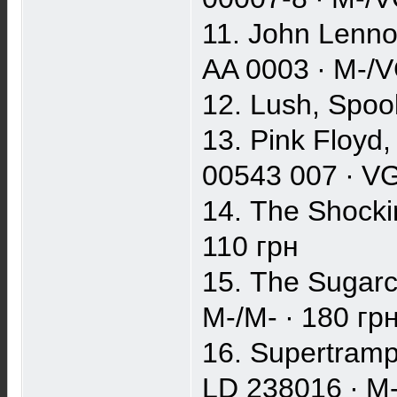
11. John Lenno
AA 0003 ∙ M-/V
12. Lush, Spook
13. Pink Floyd
00543 007 ∙ V
14. The Shocki
110 грн
15. The Sugarcu
M-/M- ∙ 180 гр
16. Supertramp
LD 238016 ∙ M-