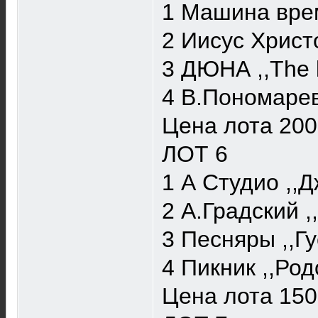
1 Машина врем
2 Иисус Христ
3 ДЮНА ,,The b
4 В.Пономарева
Цена лота 200
ЛОТ 6
1 А Студио ,,Д
2 А.Градский ,
3 Песняры ,,Гу
4 Пикник ,,Род
Цена лота 150