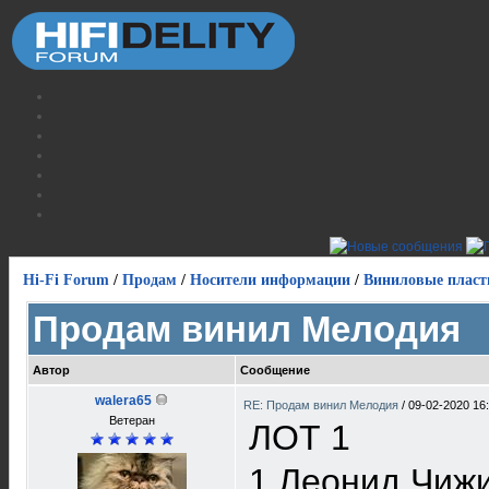
Hi-Fi Forum
/
Продам
/
Носители информации
/
Виниловые пласт
Продам винил Мелодия
Автор
Сообщение
walera65
RE: Продам винил Мелодия
/
09-02-2020 16
Ветеран
ЛОТ 1
1 Леонид Чижи