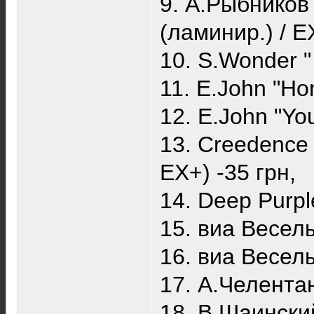
9. А.Рыбников
(ламинир.) / E
10. S.Wonder "
11. E.John "Ho
12. E.John "Yo
13. Creedence 
EX+) -35 грн,
14. Deep Purpl
15. виа Веселы
16. виа Веселы
17. А.Челентан
18. В.Шаинский