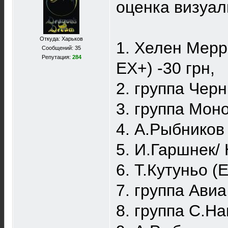
оценка визуал
Откуда: Харьков
1. Хелен Мерр
Сообщений: 35
Репутация:
284
EX+) -30 грн,
2. группа Черн
3. группа Моно
4. А.Рыбников 
5. И.Гаршнек/ 
6. Т.Кутуньо (
7. группа Авиа 
8. группа С.На