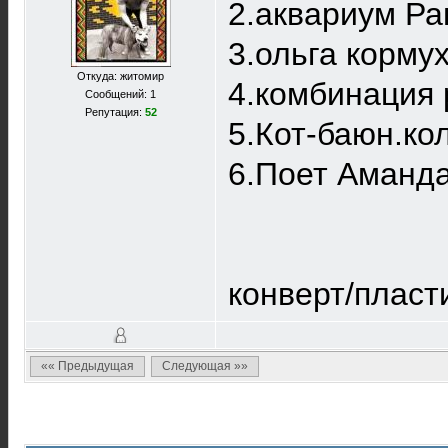
2.аквариум Ра
3.ольга кормух
Откуда: житомир
4.комбинация 
Сообщений: 1
Репутация:
52
5.Кот-баюн.ко
6.Поет Аманд
конверт/пласт
«« Предыдущая
Следующая »»