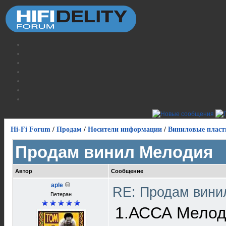
Hi-Fi Forum
/
Продам
/
Носители информации
/
Виниловые пласт
Продам винил Мелодия
Автор
Сообщение
aple
RE: Продам вин
Ветеран
1.АССА Мелоди