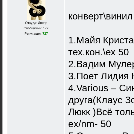
конверт\винил
Откуда: Днепр
Сообщений: 177
Репутация:
727
1.Майя Криста
тех.кон.\ех 50
2.Вадим Мулерм
3.Поет Лидия К
4.Various ‎– 
друга(Клаус З
Люкк )Всё тол
ex/nm- 50