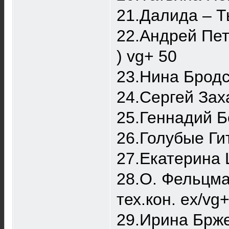
21.Далида ‎– 
22.Андрей Петр
) vg+ 50
23.Нина Бродс
24.Сергей Заха
25.Геннадий Бе
26.Голубые Гит
27.Екатерина 
28.О. Фельцма
тех.кон. ex/vg
29.Ирина Бржев