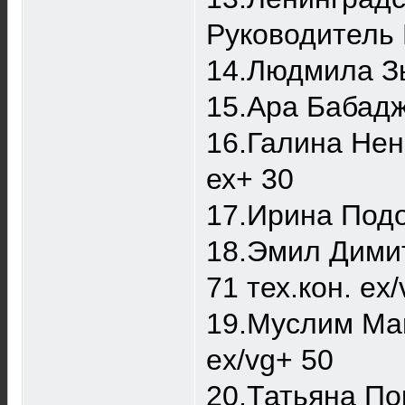
Руководитель И
14.Людмила Зы
15.Ара Бабаджа
16.Галина Нена
ех+ 30
17.Ирина Подо
18.Эмил Димит
71 тех.кон. ex
19.Муслим Маг
ex/vg+ 50
20.Татьяна Пок