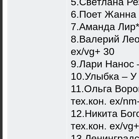
5.Светлана Рез
6.Поет Жанна Г
7.Аманда Лир* 
8.Валерий Лео
ex/vg+ 30
9.Лари Нанос ‎
10.Улыбка ‎– У
11.Ольга Ворон
тех.кон. ex/nm
12.Никита Бого
тех.кон. ex/vg
13.Ленинград