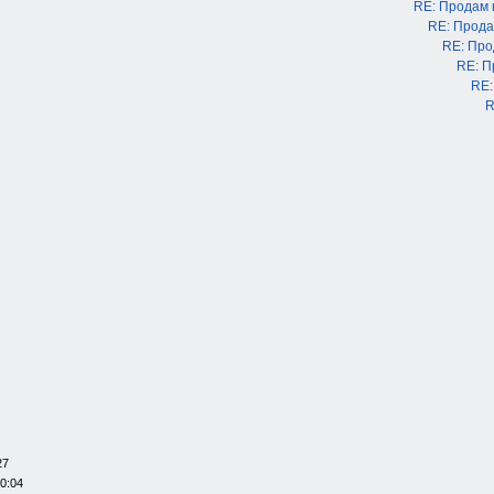
RE: Продам
RE: Прода
RE: Про
RE: П
RE:
R
27
20:04