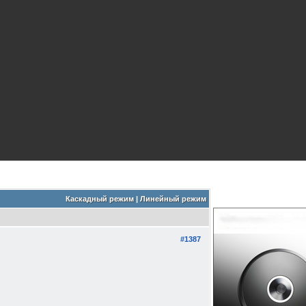
Каскадный режим
|
Линейный режим
#1387