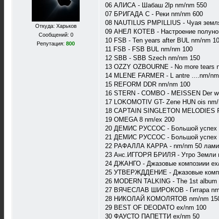
06 АЛИСА - Шабаш 2lp nm/nm 550
07 БРИГАДА С - Реки nm/nm 600
08 NAUTILUS PMPILLIUS - Чуая земл
Откуда: Харьков
09 АНЕЛ КОТЕВ - Настроение полуно
Сообщений: 0
10 FSB - Ten years after BUL nm/nm 1
Репутация:
800
11 FSB - FSB BUL nm/nm 100
12 SBB - SBB Szech nm/nm 150
13 OZZY OZBOURNE - No more tears 
14 MLENE FARMER - L antre ....nm/nm
15 REFORM DDR nm/nm 100
16 STERN - COMBO - MEISSEN Der w
17 LOKOMOTIV GT- Zene HUN ois nm/
18 CAPTAIN SINGLETON MELODIES 
19 OMEGA 8 nm/ex 200
20 ДЕМИС РУССОС - Большой успех 
21 ДЕМИС РУССОС - Большой успех 
22 РАФАЛЛА КАРРА - nm/nm 50 лами
23 Анс.ИГГОРЯ БРИЛЯ - Утро Земли 
24 ДЖАНГО - Джазовые композиии ex
25 УТВЕРЖДДЕНИЕ - Джазовые комп
26 MODERN TALKING - The 1st album
27 ВЯЧЕСЛАВ ШИРОКОВ - Гитара nm
28 НИКОЛАЙ КОМОЛЯТОВ nm/nm 15
29 BEST OF DEODATO ex/nm 100
30 ФАУСТО ПАПЕТТИ ex/nm 50