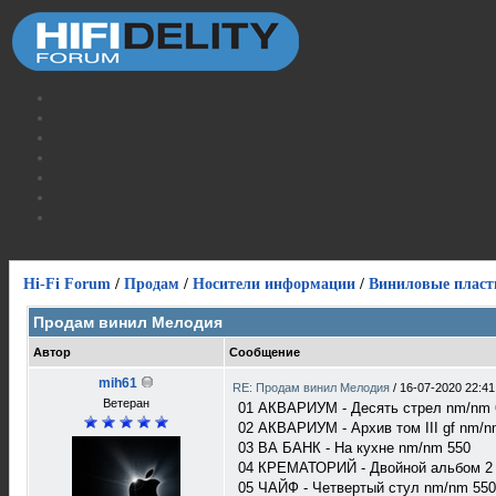
Hi-Fi Forum
/
Продам
/
Носители информации
/
Виниловые пласт
Продам винил Мелодия
Автор
Сообщение
mih61
RE: Продам винил Мелодия
/
16-07-2020 22:41
Ветеран
01 АКВАРИУМ - Десять стрел nm/nm 
02 АКВАРИУМ - Архив том III gf nm/n
03 ВА БАНК - На кухне nm/nm 550
04 КРЕМАТОРИЙ - Двойной альбом 2 
05 ЧАЙФ - Четвертый стул nm/nm 550