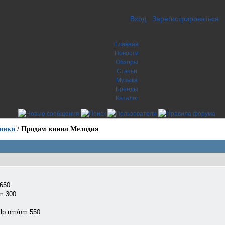
Вход
Зарегистрироваться
Главная
Новости
Обзоры
Статьи
Музыка
Бренды
Каталог
инки
/
Продам винил Мелодия
650
m 300
lp nm/nm 550