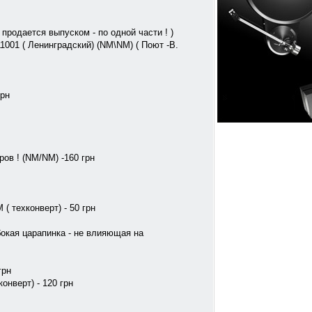
н продается выпуском - по одной части ! )
11001 ( Ленинградский) (NM\NM) ( Поют -В.
грн
ров ! (NM/NM) -160 грн
 ( техконверт) - 50 грн
убокая царапинка - не влияющая на
грн
онверт) - 120 грн