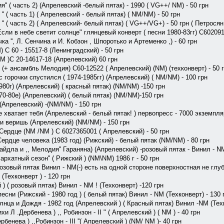
я'' ( часть 2) (Апрелевский -белый пятак) - 1990 ( VG++/ NM) - 50 грн
' ( часть 1) ( Апрелевский - белый пятак) ( NM/NM) - 50 грн
'' ( часть 2) ( Апрелевский- белый пятак) ( VG++/VG+) - 50 грн ( Петрося
Если в небе светит солнце" глянцевый конверт ( песни 1980-83гг) С60209
а '', Л. Сенчина и И. Кобзон , Шпоротько и Артеменко ,) - 60 грн
 С 60 - 15517-8 (Ленинградский) - 50 грн
M )С 20-14617-18 (Апрелевский) 60 грн
(+ ансамбль Мелодия) С60-12522 ( Апрелевский) (NM) (техконверт) - 50 
 с горочки спустился ( 1974-1985гг) (Апрелевский) ( NM/NM) - 100 грн
980г) (Апрелевский) ( красный пятак) (NM/NM) -150 грн
70-80е) (Апрелевский) ( белый пятак) (NM/NM)-150 грн
(Апрелевский) -(NM/NM) - 150 грн
 хватает тебя (Апрелевский - белый пятак! ) первопресс - 7000 экземпля
 веришь (Апрелевский) (NM/NM) - 150 грн
 Сердце (NM /NM ) С 6027365001 ( Апрелевский) - 50 грн
рдце человека (1983 год) (Рижский) - белый пятак (NM/NM) - 80 грн
айдла и ,, Мелодия'' Гараняна) (Апрелевский) -розовый пятак - Винил - NM
архатный сезон'' ( Рижский ) (NM\NM) 1986 г - 50 грн
розовый пятак Винил - NM(-) есть на одной стороне поверхностная не гл
(Техконверт ) - 120 грн
 ( розовый пятак) Винил - NM ! (Техконверт) -120 грн
сни (Рижский - 1980 год ) ( белый пятак) Винил - NM (Техконверт) - 130 
лнца и Дождя - 1982 год (Апрелевский ) ( Красный пятак) Винил -NM (Техк
и Л .Дербенева ) ,, Робинзон - II " ( Апрелевский ) ( NM ) - 40 грн
бенева ) ,,Робинзон - III ''( Апрелевский ) (NM/ NM )- 40 грн