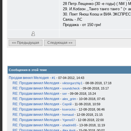
28 Петр Лещенко (30 -е годы) ( NM ) М
29. И.Кобзон ,,Танго танго танго " (+
30. Поет Янош Коош и ВИА ЭКСПРЕСС (
Связь - ЛС
Продажа - от 150 грн!
«« Предыдущая
Следующая »»
Сообщения в этой теме
Продам винил Мелодия
-
#1
- 07-04-2012, 14:43
RE: Продам винил Мелодия
-
viktorgurzhiy1
- 08-08-2018, 17:18
RE: Продам винил Мелодия
-
soundcheck
- 09-08-2018, 15:17
RE: Продам винил Мелодия
-
ser
- 09-08-2018, 15:24
RE: Продам винил Мелодия
-
alex_grim
- 10-08-2018, 07:45
RE: Продам винил Мелодия
-
Сергій
- 11-08-2018, 10:59
RE: Продам винил Мелодия
-
kserocks
- 12-08-2018, 06:46
RE: Продам винил Мелодия
-
homaud
- 12-08-2018, 21:15
RE: Продам винил Мелодия
-
Ygens67
- 12-08-2018, 22:00
RE: Продам винил Мелодия
-
shadrin65
- 13-08-2018, 11:19
RE: Продам винил Мелодия
-
Alex Andr
- 15-08-2018, 00:02