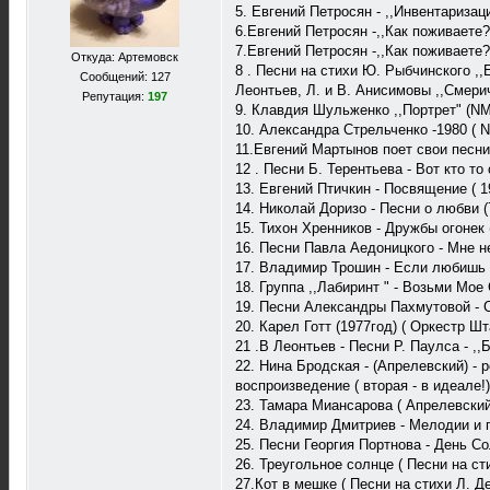
5. Евгений Петросян - ,,Инвентаризаци
6.Евгений Петросян -,,Как поживаете? '
7.Евгений Петросян -,,Как поживаете? 
Откуда: Артемовск
8 . Песни на стихи Ю. Рыбчинского ,,
Сообщений: 127
Леонтьев, Л. и В. Анисимовы ,,Смеричк
Репутация:
197
9. Клавдия Шульженко ,,Портрет" (NM)
10. Александра Стрельченко -1980 ( N
11.Евгений Мартынов поет свои песни 
12 . Песни Б. Терентьева - Вот кто то
13. Евгений Птичкин - Посвящение ( 1
14. Николай Доризо - Песни о любви (
15. Тихон Хренников - Дружбы огонек 
16. Песни Павла Аедоницкого - Мне не
17. Владимир Трошин - Если любишь и
18. Группа ,,Лабиринт " - Возьми Мое
19. Песни Александры Пахмутовой - Се
20. Карел Готт (1977год) ( Оркестр Шт
21 .В Леонтьев - Песни Р. Паулса - ,,Б
22. Нина Бродская - (Апрелевский) - 
воспроизведение ( вторая - в идеале!) 
23. Тамара Миансарова ( Апрелевский )
24. Владимир Дмитриев - Мелодии и пе
25. Песни Георгия Портнова - День Со
26. Треугольное солнце ( Песни на стих
27.Кот в мешке ( Песни на стихи Л. Дер