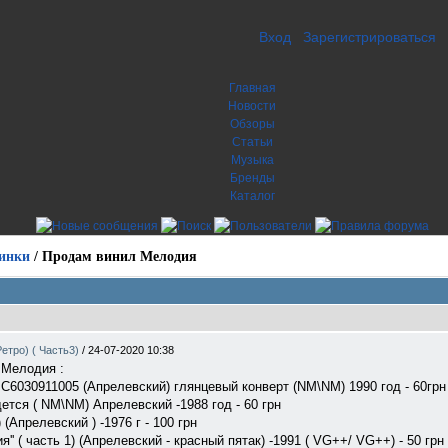
Вход
Зарегистрироваться
Главная
Новости
Обзоры
Статьи
Музыка
Бренды
Каталог
инки
/
Продам винил Мелодия
етро) ( Часть3)
/
24-07-2020 10:38
 Мелодия :
 С6030911005 (Апрелевский) глянцевый конверт (NM\NM) 1990 год - 60грн
ется ( NM\NM) Апрелевский -1988 год - 60 грн
 (Апрелевский ) -1976 г - 100 грн
я'' ( часть 1) (Апрелевский - красный пятак) -1991 ( VG++/ VG++) - 50 грн