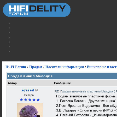
Hi-Fi Forum
/
Продам
/
Носители информации
/
Виниловые пласт
Продам винил Мелодия
Автор
Сообщение
ejrassel
RE: Продам виниловые пластинки Мелодия ( Р
Ветеран
Продам виниловые пластинки фирмы
1. Роксана Бабаян ,,Другая женщина"
2.Поет Ярослав Евдокимов - Все сбуд
3.В. Лазарев - Стихи и песни (NM\G +)
4. Евгений Петросян - ,,Инвентаризаци