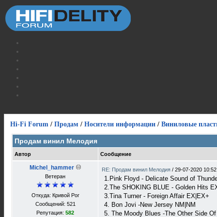
Hi-Fi Forum
/
Продам
/
Носители информации
/
Виниловые пласт
Продам винил Мелодия
Автор
Сообщение
Michel_hammer
RE: Продам винил Мелодия
/
29-07-2020 10:52
Ветеран
1.Pink Floyd - Delicate Sound of Thun
2.The SHOKING BLUE - Golden Hits E
Откуда: Кривой Рог
3.Tina Turner - Foreign Affair EX|EX+
Сообщений: 521
4. Bon Jovi -New Jersey NM|NM
Репутация:
582
5. The Moody Blues -The Other Side O