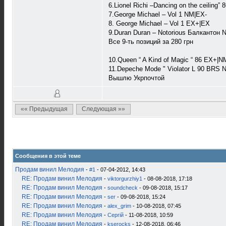
6.Lionel Richi –Dancing on the ceiling
7.George Michael – Vol 1 NM|EX-
8. George Michael – Vol 1 EX+|EX
9.Duran Duran ‎– Notorious Балкантон
Все 9-ть позиций за 280 грн
10.Queen “ A Kind of Magic “ 86 EX+|N
11.Depeche Mode " Violator L 90 BRS
Вышлю Укрпочтой
«« Предыдущая
Следующая »»
Сообщения в этой теме
Продам винил Мелодия
-
#1
- 07-04-2012, 14:43
RE: Продам винил Мелодия
-
viktorgurzhiy1
- 08-08-2018, 17:18
RE: Продам винил Мелодия
-
soundcheck
- 09-08-2018, 15:17
RE: Продам винил Мелодия
-
ser
- 09-08-2018, 15:24
RE: Продам винил Мелодия
-
alex_grim
- 10-08-2018, 07:45
RE: Продам винил Мелодия
-
Сергій
- 11-08-2018, 10:59
RE: Продам винил Мелодия
-
kserocks
- 12-08-2018, 06:46