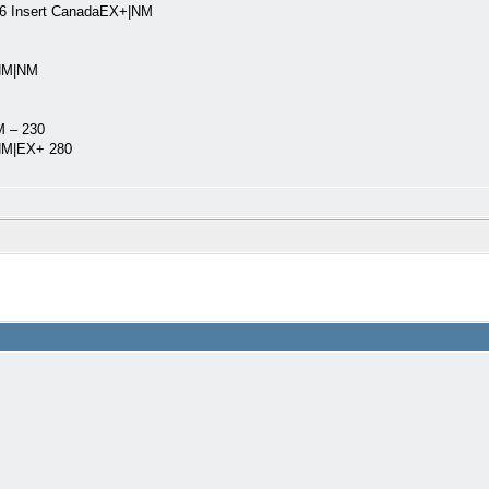
” 86 Insert CanadaEX+|NM
 NM|NM
M – 230
 NM|EX+ 280