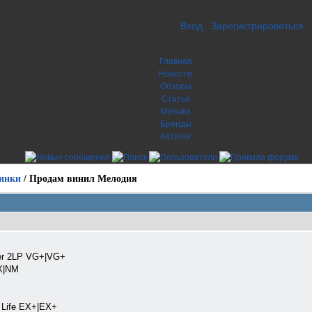
Вход
Зарегистрироваться
Главная
Новости
Обзоры
Статьи
Музыка
Бренды
Каталог
инки
/
Продам винил Мелодия
der 2LP VG+|VG+
X|NM
f Life EX+|EX+