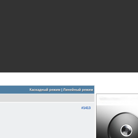
Каскадный режим
|
Линейный режим
#1413