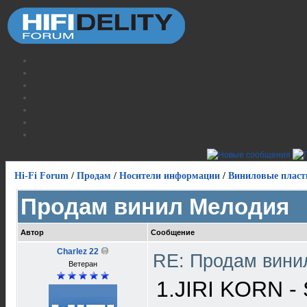
Hi-Fi Forum
/
Продам
/
Носители информации
/
Виниловые пласт
Продам винил Мелодия
Автор
Сообщение
Charlez 22
RE: Продам вин
Ветеран
1.JIRI KORN - 