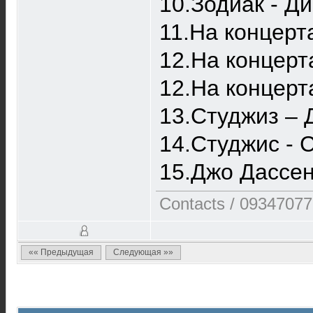
10.Зодиак - Ди
11.На концерта
12.На концерта
12.На концерта
13.Студжиз‎ –
14.Студжис - 
15.Джо Дассен
Contacts / 0934707
«« Предыдущая
Следующая »»