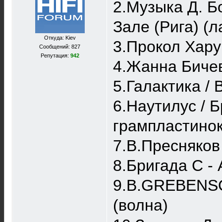
2.Музыка Д. Б
Зале (Рига) (л
Откуда: Kiev
3.Прокол Хару
Сообщений: 827
Репутация:
942
4.Жанна Бичев
5.Галактика / 
6.Наутилус / 
грампластинок
7.В.Пресняков
8.Бригада С -
9.B.GREBENSCH
(волна)