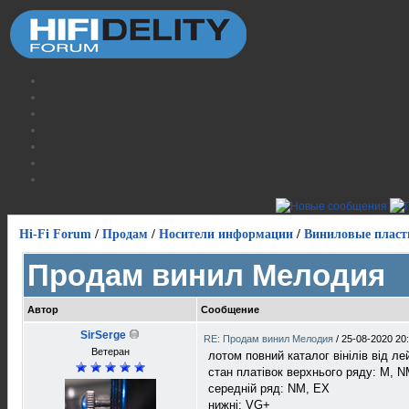
Hi-Fi Forum
/
Продам
/
Носители информации
/
Виниловые пласт
Продам винил Мелодия
Автор
Сообщение
SirSerge
RE: Продам винил Мелодия
/
25-08-2020 20
Ветеран
лотом повний каталог вінілів від лей
стан платівок верхнього ряду: M, 
середній ряд: NM, EX
нижні: VG+