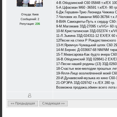
4-В.Ободзинский С60 05848 т.к/ЕХ 100
5-А.Цфасман М60 -36591 т.к/ЕХ- 90 гр
6-Дж.Гершвин-Трио Леонида Чижика С60
Откуда: Киев
7-Человек из Ламанчи М60-36784 т.к./
Сообщений: 2
8-ВИА Самоцветы-Путь к сердцу С60-1
Репутация:
235
9-М.Магомаев 33Д-27095 т.к/VG+ 60 г
10-М.Кристалинская 33Д-032374 т.к/V
11-Л.Зыкина 33Д-024311-12 ЕХ/ЕХ 60 
12Песни на стихи Р Рождественского 
13-Н.Яремчук-Чумацький шлях С60 29
14-М.Бернес Д-033667-68 NM/NM тираж
15-Т.Миансарова-Как будто вчера С60
16-В.Ободзинский 33Д 028841-2 ЕХ/ЕХ
17-Песни нашей родины (13) 33Д-026039
18-Счастье мое-мелодии прошлых лет
19-Ялля-Лицо возлюбленной моей С60
20-И.Дунаевский-музыка из кино С60
21-ОРЭРА 33Д-029742 т.к./ЕХ 280 гр.
Возможна продажа,обмен всего лота 
«« Предыдущая
Следующая »»