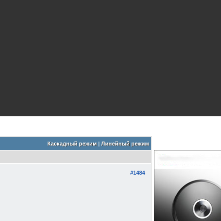
Каскадный режим
|
Линейный режим
#1484