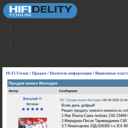
Hi-Fi Forum
/
Продам
/
Носители информации
/
Виниловые пласт
Продам винил Мелодия
Автор
Сообщение
Виталий
RE: Продам винил Мелодия
/
06-09-2020 11:44
Ветеран
Всем день добрый!
Решил продать немного винила из соб
1-Яак Йоала-Сама любовь С60 23469 
2-Меридиан-Песни Таривердиева С60 
3-Т.Миансарова 33Д-028360 т.к./ЕХ 80