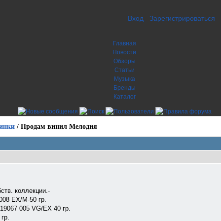
Вход
Зарегистрироваться
Главная
Новости
Обзоры
Статьи
Музыка
Бренды
Каталог
инки
/
Продам винил Мелодия
ств. коллекции.-
008 ЕХ/М-50 гр.
19067 005 VG/EX 40 гр.
 гр.