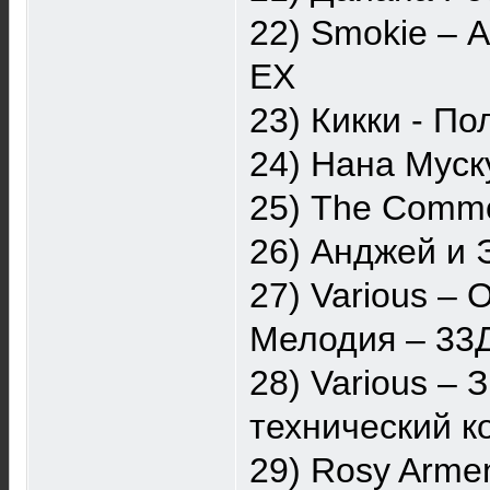
22) Smokie ‎–
EX
23) Кикки - П
24) Нана Муск
25) The Commo
26) Анджей и Э
27) Various ‎
Мелодия ‎– 33
28) Various ‎
технический к
29) Rosy Arme