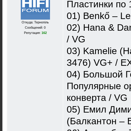
Пластинки по 
01) Benkő ‎– L
Откуда: Тернопiль
02) Hana & Dan
Сообщений: 0
Репутация:
162
/ VG
03) Kamelie (H
3476) VG+ / E
04) Большой Г
Популярные ор
конверта / VG
05) Емил Дими
(Балкантон ‎– 