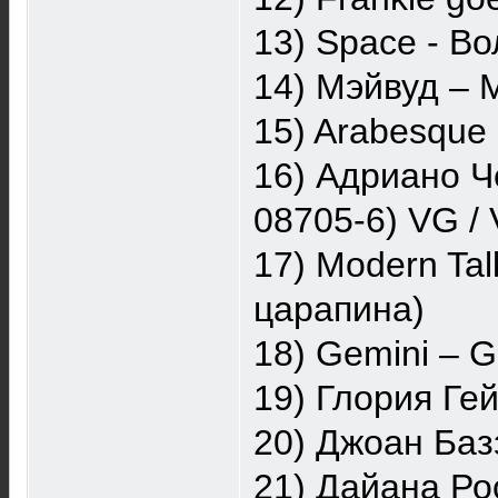
13) Space - В
14) Мэйвуд ‎–
15) Arabesque
16) Адриано Ч
08705-6) VG /
17) Modern Ta
царапина)
18) Gemini ‎– 
19) Глория Ге
20) Джоан Баз
21) Дайана Ро