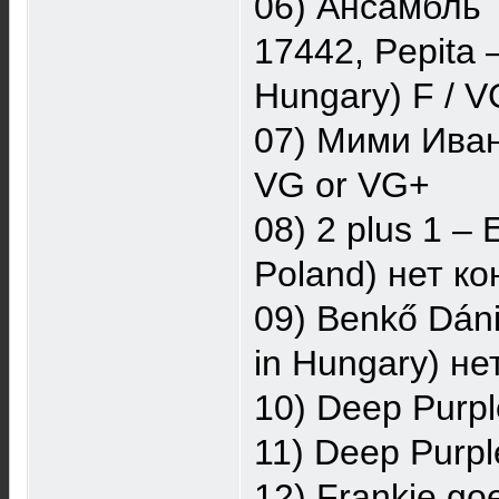
06) Ансамбль Т
17442, Pepita 
Hungary) F / 
07) Мими Ивано
VG or VG+
08) 2 plus 1 ‎
Poland) нет ко
09) Benkő Dáni
in Hungary) не
10) Deep Purp
11) Deep Purpl
12) Frankie go