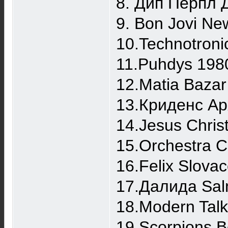
8. Дип Перпл 
9. Bon Jovi N
10.Technotron
11.Puhdys 198
12.Matia Bazar
13.Криденс Ар
14.Jesus Chris
15.Orchestra Ca
16.Felix Slova
17.Далида Sal
18.Modern Talk
19.Scorpions B