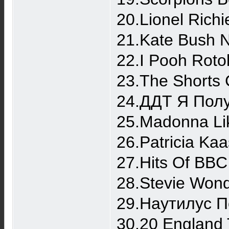
20.Lionel Rich
21.Kate Bush 
22.I Pooh Roto
23.The Shorts
24.ДДТ Я Полу
25.Madonna Li
26.Patricia Ka
27.Hits Of BBC
28.Stevie Wond
29.Наутилус 
30.20 England T