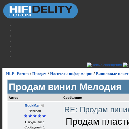
Hi-Fi Forum
/
Продам
/
Носители информации
/
Виниловые пласт
Продам винил Мелодия
Автор
Сообщение
RockMan
RE: Продам вин
Ветеран
Продам пласти
Откуда: Киев
Сообщений: 1